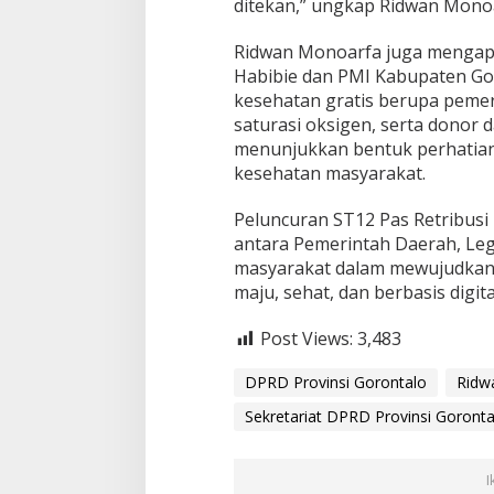
ditekan,” ungkap Ridwan Mono
i
t
a
‎Ridwan Monoarfa juga mengap
l
Habibie dan PMI Kabupaten Go
i
kesehatan gratis berupa peme
s
saturasi oksigen, serta donor d
a
menunjukkan bentuk perhatian
s
i
kesehatan masyarakat.
R
e
‎Peluncuran ST12 Pas Retribusi 
t
antara Pemerintah Daerah, Legi
r
masyarakat dalam mewujudkan 
i
b
maju, sehat, dan berbasis digita
u
s
Post Views:
3,483
i
d
DPRD Provinsi Gorontalo
Ridw
i
C
Sekretariat DPRD Provinsi Goronta
a
r
F
I
r