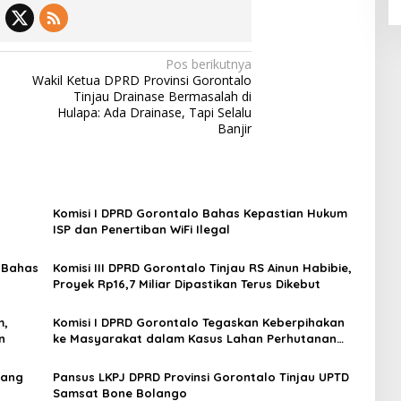
Pos berikutnya
Wakil Ketua DPRD Provinsi Gorontalo
Tinjau Drainase Bermasalah di
Hulapa: Ada Drainase, Tapi Selalu
Banjir
Komisi I DPRD Gorontalo Bahas Kepastian Hukum
ISP dan Penertiban WiFi Ilegal
o Bahas
Komisi III DPRD Gorontalo Tinjau RS Ainun Habibie,
Proyek Rp16,7 Miliar Dipastikan Terus Dikebut
m,
Komisi I DPRD Gorontalo Tegaskan Keberpihakan
n
ke Masyarakat dalam Kasus Lahan Perhutanan
Sosial
lang
Pansus LKPJ DPRD Provinsi Gorontalo Tinjau UPTD
Samsat Bone Bolango