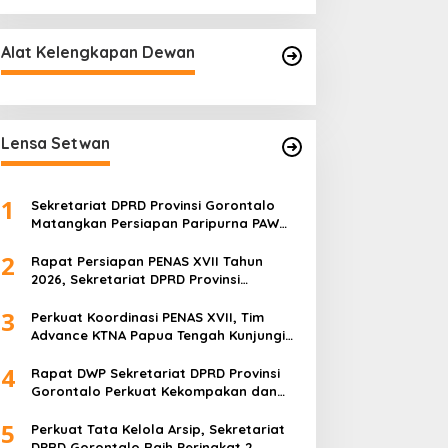
Alat Kelengkapan Dewan
Lensa Setwan
1
Sekretariat DPRD Provinsi Gorontalo
Matangkan Persiapan Paripurna PAW
melalui Rapat Teknis dan Gladi Kotor
2
Rapat Persiapan PENAS XVII Tahun
2026, Sekretariat DPRD Provinsi
Gorontalo Matangkan Kesiapan dan
3
Pembagian Tugas
Perkuat Koordinasi PENAS XVII, Tim
Advance KTNA Papua Tengah Kunjungi
DPRD Provinsi Gorontalo
4
Rapat DWP Sekretariat DPRD Provinsi
Gorontalo Perkuat Kekompakan dan
Program Kerja 2026
5
Perkuat Tata Kelola Arsip, Sekretariat
DPRD Gorontalo Raih Peringkat 2