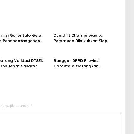
vinsi Gorontalo Gelar
Dua Unit Dharma Wanita
na Penandatanganan
Persatuan Dikukuhkan Siap
sepakatan Perubahan
Perkuat Peran Perempuan
P-PPAS APBD 2026
Dukung Kinerja ASN
 Dorong Validasi DTSEN
Banggar DPRD Provinsi
sos Tepat Sasaran
Gorontalo Matangkan
Pembahasan KUA-PPAS APBD
Perubahan Tahun Anggaran 2026
Bersama TAPD
ng wajib ditandai
*