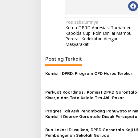
e
e
D
a
N
Pos sebelumnya
y
Ketua DPRD Apresiasi Turnamen
a
L
Kapolda Cup: Polri Dinilai Mampu
i
v
Pererat Kedekatan dengan
m
Masyarakat
i
b
o
g
Posting Terkait
t
o
a
s
Komisi I DPRD: Program OPD Harus Terukur
i
p
Perkuat Koordinasi, Komisi I DPRD Gorontal
Kinerja dan Tata Kelola Tim Ahli-Pakar
o
s
Progres Tali Asih Penambang Pohuwato Mini
Komisi II Deprov Gorontalo Desak Percepata
Dua Lokasi Diusulkan, DPRD Gorontalo Kaji U
Pembangunan Sekolah Garuda