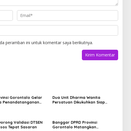
da peramban ini untuk komentar saya berikutnya.
vinsi Gorontalo Gelar
Dua Unit Dharma Wanita
na Penandatanganan
Persatuan Dikukuhkan Siap
sepakatan Perubahan
Perkuat Peran Perempuan
P-PPAS APBD 2026
Dukung Kinerja ASN
 Dorong Validasi DTSEN
Banggar DPRD Provinsi
sos Tepat Sasaran
Gorontalo Matangkan