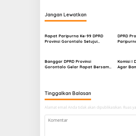
Jangan Lewatkan
Rapat Paripurna Ke-99 DPRD
DPRD Pro
Provinsi Gorontalo Setujui
Paripur
Perubahan Agenda Masa
Nota Ke
Persidangan Ketiga
KUA dan 
Banggar DPRD Provinsi
Komisi I
Gorontalo Gelar Rapat Bersama
Agar Ban
Komisi Bahas Rancangan APBD
Induk Tahun Anggaran 2027
Tinggalkan Balasan
Alamat email Anda tidak akan dipublikasikan.
Ruas ya