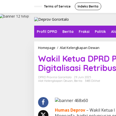
L
e
Terms of Service
Indeks Berita
w
a
tutup
t
i
k
Profil DPRD
Berita
Fraksi
Politik
Al
e
k
o
Homepage
/
Alat Kelengkapan Dewan
W
n
a
t
Wakil Ketua DPRD P
k
e
i
n
Digitalisasi Retribu
l
K
e
DPRD Provinsi Gorontalo
29 Juni 2025
t
Alat Kelengkapan Dewan
,
Berita
3483 Dilihat
u
a
D
P
R
D
Humas Deprov
– Wakil Ketua I
P
Monoarfa, hadiri peluncuran p