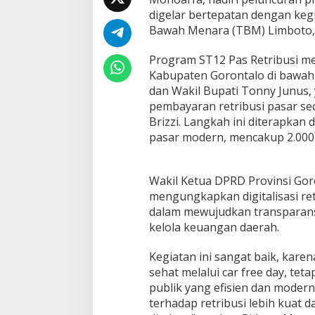
r
digelar bertepatan dengan keg
o
Bawah Menara (TBM) Limboto, 
v
.
G
‎Program ST12 Pas Retribusi m
o
Kabupaten Gorontalo di bawah
r
dan Wakil Bupati Tonny Junus
o
pembayaran retribusi pasar seca
n
t
Brizzi. Langkah ini diterapkan 
a
pasar modern, mencakup 2.000
l
o
A
Wakil Ketua DPRD Provinsi Go
p
r
mengungkapkan digitalisasi re
e
dalam mewujudkan transparansi, 
s
kelola keuangan daerah.
i
a
Kegiatan ini sangat baik, kar
s
i
sehat melalui car free day, te
D
publik yang efisien dan modern
i
terhadap retribusi lebih kuat 
g