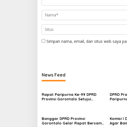
Simpan nama, email, dan situs web saya pa
News Feed
Rapat Paripurna Ke-99 DPRD
DPRD Pro
Provinsi Gorontalo Setujui
Paripur
Perubahan Agenda Masa
Nota Ke
Persidangan Ketiga
KUA dan 
Banggar DPRD Provinsi
Komisi I
Gorontalo Gelar Rapat Bersama
Agar Ban