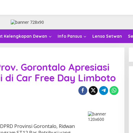
at Kelengkapan Dewan
Info Pansus
Lensa Setwan
Se
rov. Gorontalo Apresiasi
si di Car Free Day Limboto
 DPRD Provinsi Gorontalo, Ridwan
rogram ST12 Pas Retribusi yang