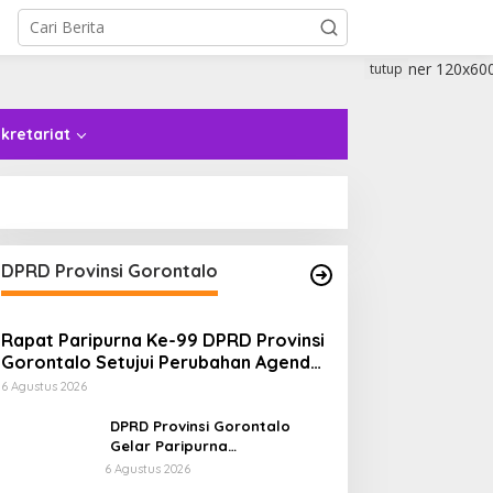
tutup
kretariat
DPRD Provinsi Gorontalo
Rapat Paripurna Ke-99 DPRD Provinsi
Gorontalo Setujui Perubahan Agenda
Masa Persidangan Ketiga
6 Agustus 2026
DPRD Provinsi Gorontalo
Gelar Paripurna
Penandatanganan Nota
6 Agustus 2026
Kesepakatan Perubahan KUA