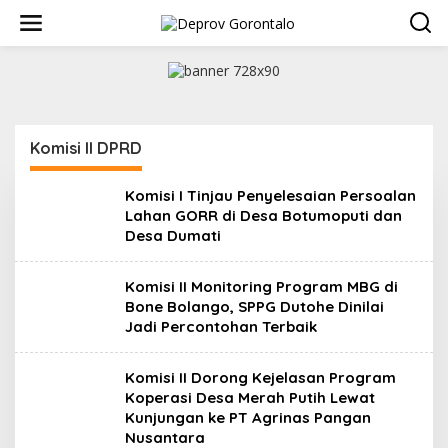
L
e
w
a
t
i
k
e
Komisi II DPRD
k
o
n
Komisi I Tinjau Penyelesaian Persoalan
t
Lahan GORR di Desa Botumoputi dan
e
Desa Dumati
n
Komisi II Monitoring Program MBG di
Bone Bolango, SPPG Dutohe Dinilai
Jadi Percontohan Terbaik
Komisi II Dorong Kejelasan Program
Koperasi Desa Merah Putih Lewat
Kunjungan ke PT Agrinas Pangan
Nusantara