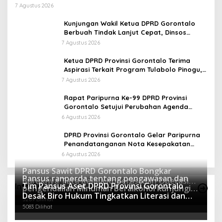
7 Agustus 2026
Kunjungan Wakil Ketua DPRD Gorontalo
Berbuah Tindak Lanjut Cepat, Dinsos
Provinsi Bantu Remaja Terlantar Asal
7 Agustus 2026
Gorut
Ketua DPRD Provinsi Gorontalo Terima
Aspirasi Terkait Program Tulabolo Pinogu,
Tegaskan Komitmen Pengawalan Hingga
7 Agustus 2026
Tuntas
Rapat Paripurna Ke-99 DPRD Provinsi
Gorontalo Setujui Perubahan Agenda
Masa Persidangan Ketiga
6 Agustus 2026
DPRD Provinsi Gorontalo Gelar Paripurna
Penandatanganan Nota Kesepakatan
Perubahan KUA dan P-PPAS APBD 2026
6 Agustus 2026
Pansus Sawit DPRD Gorontalo Bongkar
Pansus ranperda tentang pengawasan dan
Buruknya Tata Kelola Koperasi dan Operasi
Tim Pansus Aset DPRD Provinsi Gorontalo
Info Pansus
pengendalian Minuman Beralkohol kunjungi
Ilegal Perusahaan
5380 Dilihat
Desak Biro Hukum Tingkatkan Literasi dan
Polres Boalemo
5269 Dilihat
Mitigasi Resiko Hukum Terkait Aset Daerah
5083 Dilihat