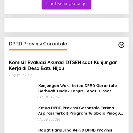
Lihat Selengkapnya
DPRD Provinsi Gorontalo
Komisi I Evaluasi Akurasi DTSEN saat Kunjungan
Kerja di Desa Batu Hijau
7 Agustus 2026
Kunjungan Wakil Ketua DPRD Gorontalo
Berbuah Tindak Lanjut Cepat, Dinsos
Provinsi Bantu Remaja Terlantar Asal
7 Agustus 2026
Gorut
Ketua DPRD Provinsi Gorontalo Terima
Aspirasi Terkait Program Tulabolo Pinogu,
Tegaskan Komitmen Pengawalan Hingga
7 Agustus 2026
Tuntas
Rapat Paripurna Ke-99 DPRD Provinsi