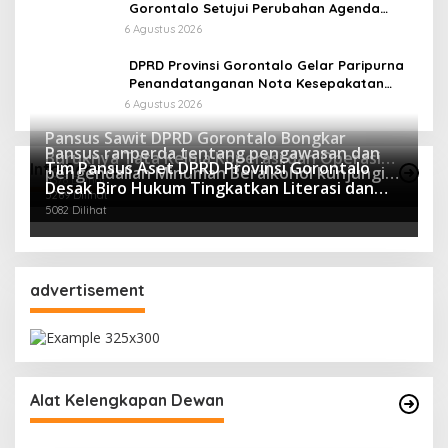
Gorontalo Setujui Perubahan Agenda
Masa Persidangan Ketiga
6 Agustus 2026
DPRD Provinsi Gorontalo Gelar Paripurna
Penandatanganan Nota Kesepakatan
Perubahan KUA dan P-PPAS APBD 2026
6 Agustus 2026
Pansus Sawit DPRD Gorontalo Bongkar
Pansus ranperda tentang pengawasan dan
Buruknya Tata Kelola Koperasi dan Operasi
Tim Pansus Aset DPRD Provinsi Gorontalo
Info Pansus
pengendalian Minuman Beralkohol kunjungi
Ilegal Perusahaan
5378 Dilihat
Desak Biro Hukum Tingkatkan Literasi dan
Polres Boalemo
5269 Dilihat
Mitigasi Resiko Hukum Terkait Aset Daerah
5082 Dilihat
advertisement
Alat Kelengkapan Dewan