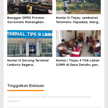
Banggar DPRD Provinsi
Komisi III Tinjau Jembatan
Gorontalo Matangkan
Tolomato-Tapadaa, Warga
Pembahasan APBD
Butuh Akses Kendaraan
Perubahan 2026, Tindak
Roda Empat
Lanjuti Hasil Konsultasi
Komisi
Komisi III Dorong Terminal
Komisi I Tinjau 4 Titik Lahan
Limboto Segera
GORR di Desa Datahu yang
Beroperasi, Tak Perlu
Belum Diselesaikan
Tunggu 100 Persen
Pembayarannya
Rampung
Tinggalkan Balasan
Alamat email Anda tidak akan dipublikasikan.
Ruas yang wajib
ditandai
*