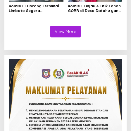
Komisi III Dorong Terminal
Komisi I Tinjau 4 Titik Lahan
Limboto Segera
GORR di Desa Datahu yang
Beroperasi, Tak Perlu
Belum Diselesaikan
Tunggu 100 Persen
Pembayarannya
Rampung
View More