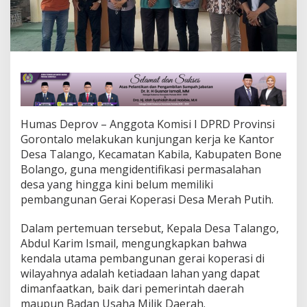
A
T
U
S
L
A
H
A
N
K
Humas Deprov – Anggota Komisi I DPRD Provinsi
O
Gorontalo melakukan kunjungan kerja ke Kantor
P
Desa Talango, Kecamatan Kabila, Kabupaten Bone
D
E
Bolango, guna mengidentifikasi permasalahan
S
desa yang hingga kini belum memiliki
D
pembangunan Gerai Koperasi Desa Merah Putih.
I
D
Dalam pertemuan tersebut, Kepala Desa Talango,
E
S
Abdul Karim Ismail, mengungkapkan bahwa
A
kendala utama pembangunan gerai koperasi di
T
wilayahnya adalah ketiadaan lahan yang dapat
A
dimanfaatkan, baik dari pemerintah daerah
L
maupun Badan Usaha Milik Daerah.
A