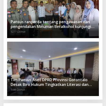
Pansus ranperda tentang pengawasan dan
pengendalian Minuman Beralkohol kunjungi
Polres Boalemo
5277 Dilihat
Tim Pansus Aset DPRD Provinsi Gorontalo
Desak Biro Hukum Tingkatkan Literasi dan
Mitigasi Resiko Hukum Terkait Aset Daerah
5088 Dilihat