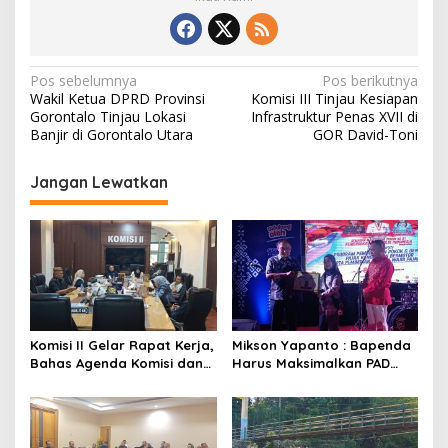
N
Pos sebelumnya
Pos berikutnya
Wakil Ketua DPRD Provinsi
Komisi III Tinjau Kesiapan
a
Gorontalo Tinjau Lokasi
Infrastruktur Penas XVII di
v
Banjir di Gorontalo Utara
GOR David-Toni
i
Jangan Lewatkan
g
a
s
i
p
o
Komisi II Gelar Rapat Kerja,
Mikson Yapanto : Bapenda
s
Bahas Agenda Komisi dan
Harus Maksimalkan PAD
Tindak Lanjut Hasil
dan Optimalkan Sumber
Kunjungan
Pendapatan Daerah