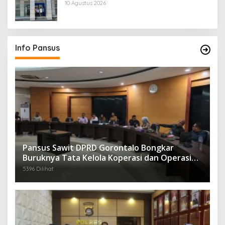
Rampung
10 Agustus 2026
Info Pansus
Pansus Sawit DPRD Gorontalo Bongkar
Buruknya Tata Kelola Koperasi dan Operasi
Ilegal Perusahaan
5396 Dilihat