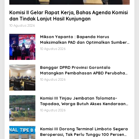
Komisi II Gelar Rapat Kerja, Bahas Agenda Komisi
dan Tindak Lanjut Hasil Kunjungan
10 Agustus 2026
Mikson Yapanto : Bapenda Harus
Maksimalkan PAD dan Optimalkan Sumber
Pendapatan Daerah
10 Agustus 2026
Banggar DPRD Provinsi Gorontalo
Matangkan Pembahasan APBD Perubahan
2026, Tindak Lanjuti Hasil Konsultasi Komisi
10 Agustus 2026
Komisi III Tinjau Jembatan Tolomato-
Tapadaa, Warga Butuh Akses Kendaraan
Roda Empat
10 Agustus 2026
Komisi III Dorong Terminal Limboto Segera
Beroperasi, Tak Perlu Tunggu 100 Persen