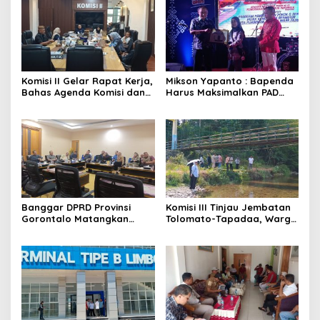
Komisi II Gelar Rapat Kerja,
Mikson Yapanto : Bapenda
Bahas Agenda Komisi dan
Harus Maksimalkan PAD
Tindak Lanjut Hasil
dan Optimalkan Sumber
Kunjungan
Pendapatan Daerah
Banggar DPRD Provinsi
Komisi III Tinjau Jembatan
Gorontalo Matangkan
Tolomato-Tapadaa, Warga
Pembahasan APBD
Butuh Akses Kendaraan
Perubahan 2026, Tindak
Roda Empat
Lanjuti Hasil Konsultasi
Komisi