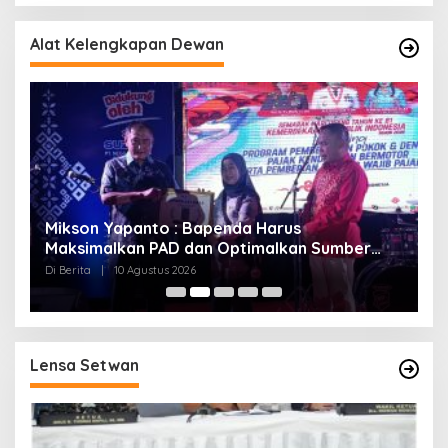
Alat Kelengkapan Dewan
Mikson Yapanto : Bapenda Harus
B
Maksimalkan PAD dan Optimalkan Sumber
M
Pendapatan Daerah
2
Di Berita
|
10 Agustus 2026
Di
Lensa Setwan