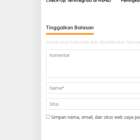
Check-Up Terintegrasi di RSPAD
Peningka
s
Pengelol
DKI Jaka
Tinggalkan Balasan
Alamat email Anda tidak akan dipublikasikan.
Ruas ya
Simpan nama, email, dan situs web saya pa