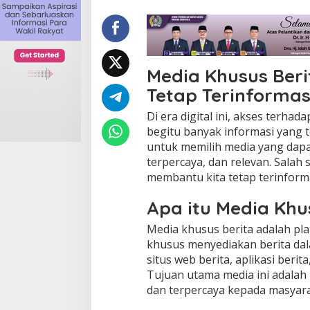
s
B
e
r
i
t
Media Khusus Ber
a
Tetap Terinformas
:
M
Di era digital ini, akses terha
e
begitu banyak informasi yang te
m
b
untuk memilih media yang dapa
a
terpercaya, dan relevan. Salah 
n
membantu kita tetap terinforma
t
u
Apa itu Media Khu
A
n
Media khusus berita adalah pla
d
khusus menyediakan berita dal
a
T
situs web berita, aplikasi berita
e
Tujuan utama media ini adalah
t
dan terpercaya kepada masyara
a
p