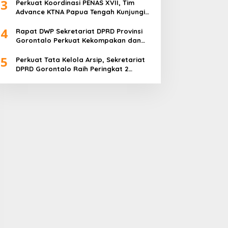
3
Pembagian Tugas
Perkuat Koordinasi PENAS XVII, Tim
Advance KTNA Papua Tengah Kunjungi
DPRD Provinsi Gorontalo
4
Rapat DWP Sekretariat DPRD Provinsi
Gorontalo Perkuat Kekompakan dan
Program Kerja 2026
5
Perkuat Tata Kelola Arsip, Sekretariat
DPRD Gorontalo Raih Peringkat 2
Kearsipan 2025