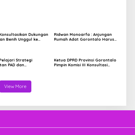
I Konsultasikan Dukungan
Ridwan Monoarfa : Anjungan
n Benih Unggul ke
Rumah Adat Gorontalo Harus
ian Pertanian
Jadi Etalase Budaya dan UMKM
Berbasis Digital
 Pelajari Strategi
Ketua DPRD Provinsi Gorontalo
tan PAD dan
Pimpin Komisi III Konsultasi
aan Pajak di Bapenda
dengan Wamen Transmigrasi,
rta
Kawal Usulan Infrastruktur
Kawasan Transmigrasi
View More