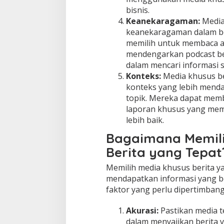
bisnis.
Keanekaragaman:
Media
keanekaragaman dalam ben
memilih untuk membaca ar
mendengarkan podcast beri
dalam mencari informasi s
Konteks:
Media khusus be
konteks yang lebih menda
topik. Mereka dapat memb
laporan khusus yang mem
lebih baik.
Bagaimana Memili
Berita yang Tepat
Memilih media khusus berita y
mendapatkan informasi yang be
faktor yang perlu dipertimban
Akurasi:
Pastikan media t
dalam menyajikan berita y