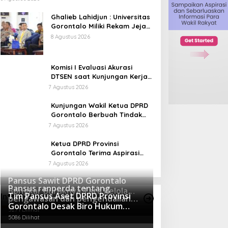
Ghalieb Lahidjun : Universitas
Gorontalo Miliki Rekam Jejak
Perjuangan yang Teruji
8 Agustus 2026
Komisi I Evaluasi Akurasi
DTSEN saat Kunjungan Kerja
di Desa Batu Hijau
7 Agustus 2026
Kunjungan Wakil Ketua DPRD
Gorontalo Berbuah Tindak
Lanjut Cepat, Dinsos Provinsi
7 Agustus 2026
Bantu Remaja Terlantar Asal
Gorut
Ketua DPRD Provinsi
Gorontalo Terima Aspirasi
Terkait Program Tulabolo
7 Agustus 2026
Pinogu, Tegaskan Komitmen
Pansus Sawit DPRD Gorontalo
Pengawalan Hingga Tuntas
Pansus ranperda tentang
Bongkar Buruknya Tata Kelola
Tim Pansus Aset DPRD Provinsi
Info Pansus
pengawasan dan pengendalian
Koperasi dan Operasi Ilegal
5385 Dilihat
Gorontalo Desak Biro Hukum
Minuman Beralkohol kunjungi
Perusahaan
5271 Dilihat
Tingkatkan Literasi dan Mitigasi
Polres Boalemo
5086 Dilihat
Resiko Hukum Terkait Aset