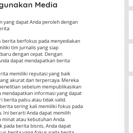
gunakan Media
n yang dapat Anda peroleh dengan
ita:
Pastikan Batas Lahan GORR
 berita berfokus pada menyediakan
Akurat, Komisi I DPRD Gorontalo
iliki tim jurnalis yang siap
Tinjau Lokasi PT Trans Continent.
Di Berita, Komisi I DPRD
|
8 Agustus 2026
rbaru dengan cepat. Dengan
Anda dapat mendapatkan berita
ita memiliki reputasi yang baik
yang akurat dan terpercaya. Mereka
 penelitian sebelum mempublikasikan
a mendapatkan informasi yang dapat
berita palsu atau tidak valid.
erita sering kali memiliki fokus pada
. Ini berarti Anda dapat memilih
 minat atau kebutuhan Anda.
ik pada berita bisnis, Anda dapat
s berita yang fokus pada berita