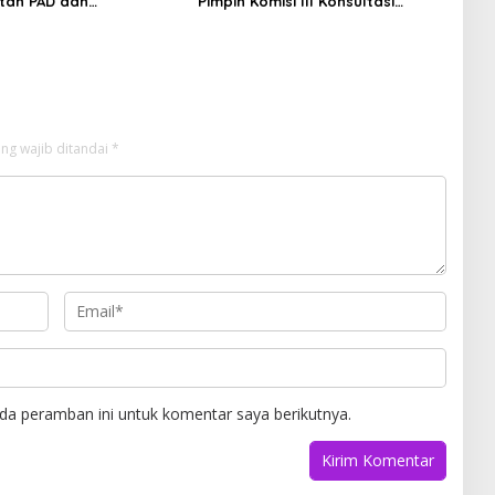
tan PAD dan
Pimpin Komisi III Konsultasi
aan Pajak di Bapenda
dengan Wamen Transmigrasi,
rta
Kawal Usulan Infrastruktur
Kawasan Transmigrasi
ng wajib ditandai
*
da peramban ini untuk komentar saya berikutnya.