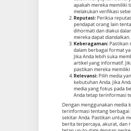
apakah mereka memiliki t
melakukan verifikasi seb
Reputasi:
Periksa reputas
pendapat orang lain tenta
dihormati dan diakui dala
mereka dapat diandalkan.
Keberagaman:
Pastikan 
dalam berbagai format ya
Jika Anda lebih suka mem
artikel yang informatif. J
pastikan mereka memiliki 
Relevansi:
Pilih media ya
kebutuhan Anda. Jika Anda 
media yang fokus pada be
Anda tetap terinformasi t
Dengan menggunakan media khu
terinformasi tentang berbagai p
sekitar Anda. Pastikan untuk 
berita terpercaya, akurat, dan
tetap up-to-date dengan perkem