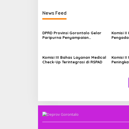
News Feed
DPRD Provinsi Gorontalo Gelar
Komisi I
Paripurna Penyampaian
Pengadaa
Rancangan Perubahan KUA-PPAS
Kementer
APBD 2026
Komisi III Bahas Layanan Medical
Komisi II
Check-Up Terintegrasi di RSPAD
Peningka
Pengelol
DKI Jaka