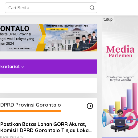
tutup
kretariat
DPRD Provinsi Gorontalo
Pastikan Batas Lahan GORR Akurat,
Komisi I DPRD Gorontalo Tinjau Lokasi
PT Trans Continent.
8 Agustus 2026