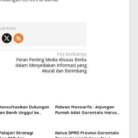
kuti Kami
Pos berikutnya
Peran Penting Media Khusus Berita
dalam Menyediakan Informasi yang
Akurat dan Berimbang
I Konsultasikan Dukungan
Ridwan Monoarfa : Anjungan
n Benih Unggul ke
Rumah Adat Gorontalo Harus
ian Pertanian
Jadi Etalase Budaya dan UMKM
Berbasis Digital
 Pelajari Strategi
Ketua DPRD Provinsi Gorontalo