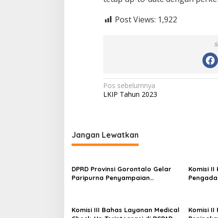
Post Views:
1,922
I
N
Pos sebelumnya
LKIP Tahun 2023
a
v
i
Jangan Lewatkan
g
a
s
DPRD Provinsi Gorontalo Gelar
Komisi I
Paripurna Penyampaian
Pengadaa
i
Rancangan Perubahan KUA-PPAS
Kementer
p
APBD 2026
o
Komisi III Bahas Layanan Medical
Komisi II