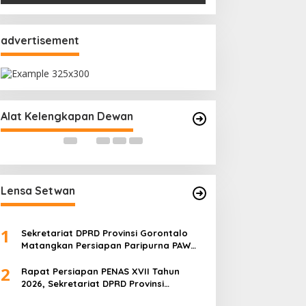
Daerah
advertisement
Ghalieb Lahidjun : Universitas
Komisi I Evaluas
Gorontalo Miliki Rekam Jejak
saat Kunjungan K
Perjuangan yang Teruji
Hijau
Di Berita
|
8 Agustus 2026
Di Berita, Komisi I DPRD
Alat Kelengkapan Dewan
Lensa Setwan
1
Sekretariat DPRD Provinsi Gorontalo
Matangkan Persiapan Paripurna PAW
melalui Rapat Teknis dan Gladi Kotor
2
Rapat Persiapan PENAS XVII Tahun
2026, Sekretariat DPRD Provinsi
Gorontalo Matangkan Kesiapan dan