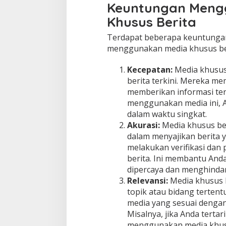
Keuntungan Meng
T
e
Khusus Berita
r
i
Terdapat beberapa keuntunga
n
menggunakan media khusus ber
f
o
Kecepatan:
Media khusus
r
m
berita terkini. Mereka mem
a
memberikan informasi te
s
menggunakan media ini, 
i
dalam waktu singkat.
Akurasi:
Media khusus ber
dalam menyajikan berita 
melakukan verifikasi dan
berita. Ini membantu And
dipercaya dan menghindari 
Relevansi:
Media khusus b
topik atau bidang tertentu
media yang sesuai dengan
Misalnya, jika Anda tertar
menggunakan media khusu