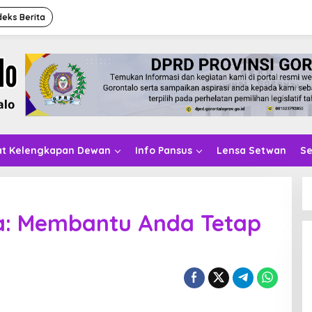
deks Berita
at Kelengkapan Dewan
Info Pansus
Lensa Setwan
Se
ta: Membantu Anda Tetap