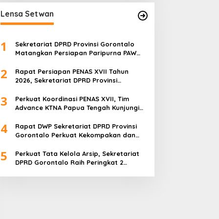
Lensa Setwan
1
Sekretariat DPRD Provinsi Gorontalo
Matangkan Persiapan Paripurna PAW
melalui Rapat Teknis dan Gladi Kotor
2
Rapat Persiapan PENAS XVII Tahun
2026, Sekretariat DPRD Provinsi
Gorontalo Matangkan Kesiapan dan
3
Pembagian Tugas
Perkuat Koordinasi PENAS XVII, Tim
Advance KTNA Papua Tengah Kunjungi
DPRD Provinsi Gorontalo
4
Rapat DWP Sekretariat DPRD Provinsi
Gorontalo Perkuat Kekompakan dan
Program Kerja 2026
5
Perkuat Tata Kelola Arsip, Sekretariat
DPRD Gorontalo Raih Peringkat 2
Kearsipan 2025