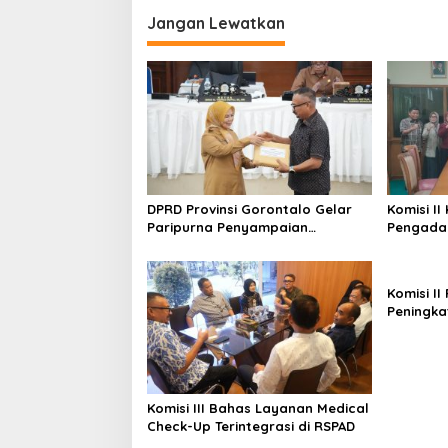
g
Jangan Lewatkan
a
s
i
p
o
s
DPRD Provinsi Gorontalo Gelar
Komisi I
Paripurna Penyampaian
Pengadaa
Rancangan Perubahan KUA-PPAS
Kementer
APBD 2026
Komisi II
Peningka
Pengelol
DKI Jaka
Komisi III Bahas Layanan Medical
Check-Up Terintegrasi di RSPAD