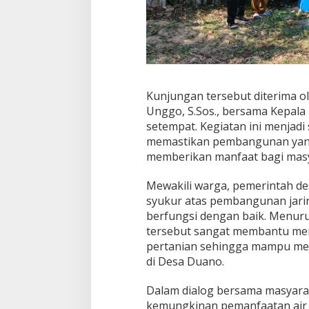
a
h
d
i
D
e
s
Kunjungan tersebut diterima o
a
D
Unggo, S.Sos., bersama Kepala
u
setempat. Kegiatan ini menjad
a
memastikan pembangunan yang
n
memberikan manfaat bagi masy
o
,
W
Mewakili warga, pemerintah de
a
syukur atas pembangunan jaring
r
berfungsi dengan baik. Menuru
g
tersebut sangat membantu mem
a
pertanian sehingga mampu men
R
a
di Desa Duano.
s
a
Dalam dialog bersama masyaraka
k
kemungkinan pemanfaatan air da
a