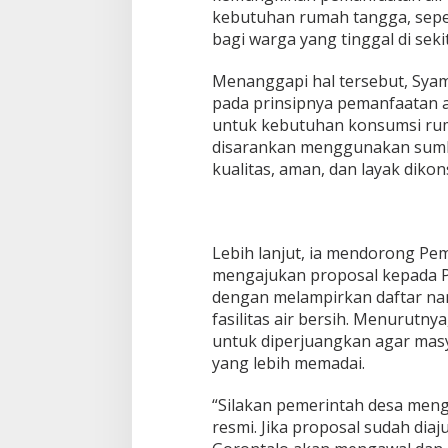
kebutuhan rumah tangga, sepe
n
M
bagi warga yang tinggal di sek
a
n
Menanggapi hal tersebut, Syam
f
pada prinsipnya pemanfaatan a
a
untuk kebutuhan konsumsi rum
a
t
disarankan menggunakan sumb
n
kualitas, aman, dan layak dikon
y
a
Lebih lanjut, ia mendorong Pe
mengajukan proposal kepada P
dengan melampirkan daftar n
fasilitas air bersih. Menurutny
untuk diperjuangkan agar masy
yang lebih memadai.
“Silakan pemerintah desa men
resmi. Jika proposal sudah diaj