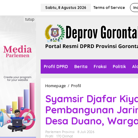
L
e
Sabtu, 8 Agustus 2026
Terms of Service
In
w
a
tutup
t
i
k
e
k
o
n
t
Profil DPRD
Berita
Fraksi
Politik
Al
e
n
Homepage
/
Profil
S
y
Syamsir Djafar Kiya
a
m
Pembangunan Jaring
s
i
Desa Duano, Warg
r
D
j
Parlemen Provinsi
8 Juli 2026
a
Profil
170 Dilihat