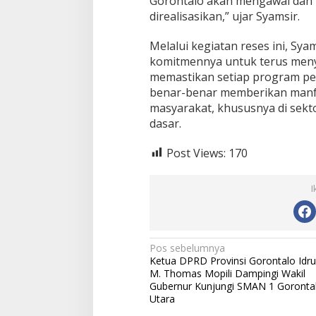
Gorontalo akan mengawal dan
direalisasikan,” ujar Syamsir.
Melalui kegiatan reses ini, Sy
komitmennya untuk terus meny
memastikan setiap program pe
benar-benar memberikan manfa
masyarakat, khususnya di sekt
dasar.
Post Views:
170
I
N
Pos sebelumnya
Ketua DPRD Provinsi Gorontalo Idru
a
M. Thomas Mopili Dampingi Wakil
v
Gubernur Kunjungi SMAN 1 Goronta
Utara
i