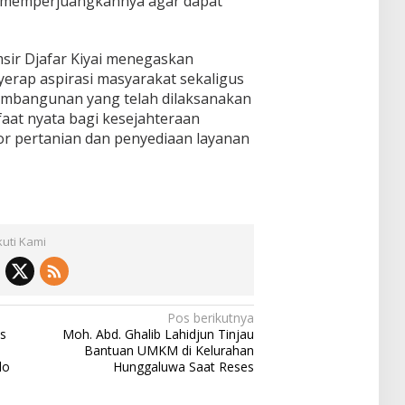
 memperjuangkannya agar dapat
amsir Djafar Kiyai menegaskan
erap aspirasi masyarakat sekaligus
mbangunan yang telah dilaksanakan
at nyata bagi kesejahteraan
or pertanian dan penyediaan layanan
kuti Kami
Pos berikutnya
s
Moh. Abd. Ghalib Lahidjun Tinjau
Bantuan UMKM di Kelurahan
lo
Hunggaluwa Saat Reses