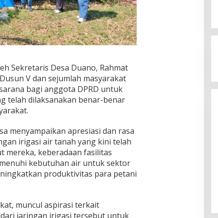
leh Sekretaris Desa Duano, Rahmat
 Dusun V dan sejumlah masyarakat
i sarana bagi anggota DPRD untuk
 telah dilaksanakan benar-benar
arakat.
sa menyampaikan apresiasi dan rasa
an irigasi air tanah yang kini telah
t mereka, keberadaan fasilitas
enuhi kebutuhan air untuk sektor
Ghalieb Lahidjun : Universitas
ingkatkan produktivitas para petani
Gorontalo Miliki Rekam Jejak
Perjuangan yang Teruji
Di Berita
|
8 Agustus 2026
t, muncul aspirasi terkait
ri jaringan irigasi tersebut untuk