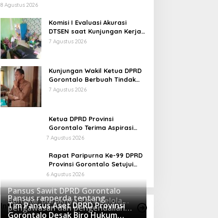
Perjuangan yang Teruji
8 Agustus 2026
Komisi I Evaluasi Akurasi
DTSEN saat Kunjungan Kerja
di Desa Batu Hijau
7 Agustus 2026
Kunjungan Wakil Ketua DPRD
Gorontalo Berbuah Tindak
Lanjut Cepat, Dinsos Provinsi
7 Agustus 2026
Bantu Remaja Terlantar Asal
Gorut
Ketua DPRD Provinsi
Gorontalo Terima Aspirasi
Terkait Program Tulabolo
7 Agustus 2026
Pinogu, Tegaskan Komitmen
Pengawalan Hingga Tuntas
Rapat Paripurna Ke-99 DPRD
Provinsi Gorontalo Setujui
Perubahan Agenda Masa
6 Agustus 2026
Persidangan Ketiga
Pansus Sawit DPRD Gorontalo
Pansus ranperda tentang
Bongkar Buruknya Tata Kelola
Tim Pansus Aset DPRD Provinsi
Info Pansus
pengawasan dan pengendalian
Koperasi dan Operasi Ilegal
5380 Dilihat
Gorontalo Desak Biro Hukum
Minuman Beralkohol kunjungi