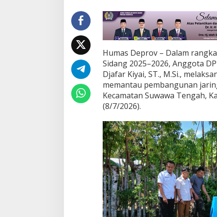
u
n
a
n
J
a
Humas Deprov – Dalam rangka 
r
Sidang 2025–2026, Anggota DPR
i
Djafar Kiyai, ST., M.Si., mela
n
memantau pembangunan jaringan
g
a
Kecamatan Suwawa Tengah, Ka
n
(8/7/2026).
I
r
i
g
a
s
i
A
i
r
T
a
n