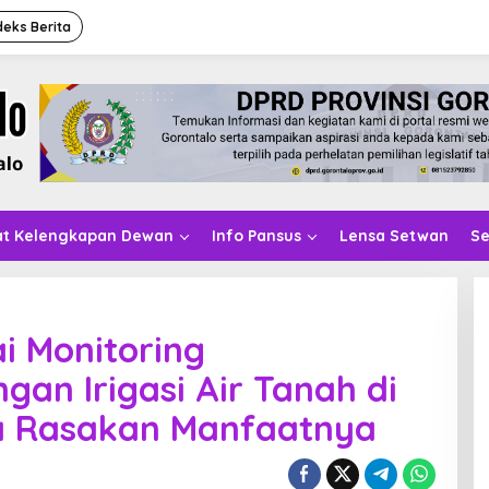
deks Berita
at Kelengkapan Dewan
Info Pansus
Lensa Setwan
Se
i Monitoring
an Irigasi Air Tanah di
a Rasakan Manfaatnya