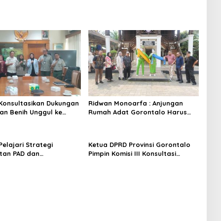
I Konsultasikan Dukungan
Ridwan Monoarfa : Anjungan
n Benih Unggul ke
Rumah Adat Gorontalo Harus
ian Pertanian
Jadi Etalase Budaya dan UMKM
Berbasis Digital
 Pelajari Strategi
Ketua DPRD Provinsi Gorontalo
tan PAD dan
Pimpin Komisi III Konsultasi
aan Pajak di Bapenda
dengan Wamen Transmigrasi,
rta
Kawal Usulan Infrastruktur
Kawasan Transmigrasi