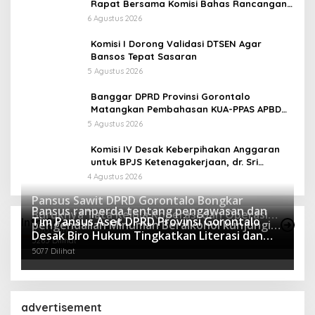
Rapat Bersama Komisi Bahas Rancangan
APBD Induk Tahun Anggaran 2027
6 Agustus 2026
Komisi I Dorong Validasi DTSEN Agar
Bansos Tepat Sasaran
5 Agustus 2026
Banggar DPRD Provinsi Gorontalo
Matangkan Pembahasan KUA-PPAS APBD
Perubahan Tahun Anggaran 2026 Bersama
5 Agustus 2026
TAPD
Komisi IV Desak Keberpihakan Anggaran
untuk BPJS Ketenagakerjaan, dr. Sri
Darsianti Tuna: Jangan Biarkan
4 Agustus 2026
Perlindungan Pekerja Hanya Menjadi
Pansus Sawit DPRD Gorontalo Bongkar
Slogan
Pansus ranperda tentang pengawasan dan
Buruknya Tata Kelola Koperasi dan Operasi
Tim Pansus Aset DPRD Provinsi Gorontalo
Info Pansus
pengendalian Minuman Beralkohol kunjungi
Ilegal Perusahaan
5370 Dilihat
Desak Biro Hukum Tingkatkan Literasi dan
Polres Boalemo
5265 Dilihat
Mitigasi Resiko Hukum Terkait Aset Daerah
5077 Dilihat
advertisement