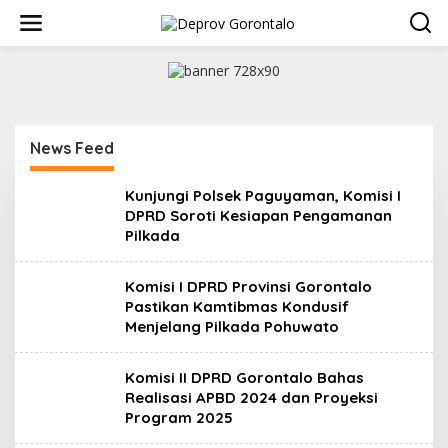
L
e
w
a
t
i
k
e
News Feed
k
o
n
D
Kunjungi Polsek Paguyaman, Komisi I
t
e
DPRD Soroti Kesiapan Pengamanan
e
p
Pilkada
r
n
o
v
Komisi I DPRD Provinsi Gorontalo
G
o
Pastikan Kamtibmas Kondusif
r
Menjelang Pilkada Pohuwato
o
n
t
Komisi II DPRD Gorontalo Bahas
a
Realisasi APBD 2024 dan Proyeksi
l
o
Program 2025