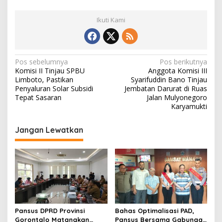
a
r
Ikuti Kami
u
s
u
t
a
N
Pos sebelumnya
Pos berikutnya
m
Komisi II Tinjau SPBU
Anggota Komisi III
a
a
Limboto, Pastikan
Syarifuddin Bano Tinjau
a
v
Penyaluran Solar Subsidi
Jembatan Darurat di Ruas
n
Tepat Sasaran
Jalan Mulyonegoro
i
G
Karyamukti
e
g
n
Jangan Lewatkan
d
a
e
s
r
i
p
o
s
Pansus DPRD Provinsi
Bahas Optimalisasi PAD,
Gorontalo Matangkan
Pansus Bersama Gabungan