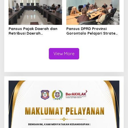
Pansus Pajak Daerah dan
Pansus DPRD Provinsi
Retribusi Daerah
Gorontalo Pelajari Strategi
Matangkan Ranperda
Peningkatan PAD di
Pasca Konsultasi ke
Bapenda DKI Jakarta
Kementerian
View More