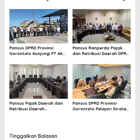
Ranperda Pajak Daerah
Komisi DPRD Provinsi
dan Retribusi Daerah,
Gorontalo Kunjungi Samsat
Prioritaskan Kepentingan
Manado
Masyarakat
Pansus DPRD Provinsi
Pansus Ranperda Pajak
Gorontalo Kunjungi PT AKR
dan Retribusi Daerah DPRD
Corporindo Tbk, Dalami
Provinsi Gorontalo Lakukan
Data PBBKB untuk
Kunjungan Kerja ke
Optimalisasi PAD
Sulawesi Utara
Pansus Pajak Daerah dan
Pansus DPRD Provinsi
Retribusi Daerah
Gorontalo Pelajari Strategi
Matangkan Ranperda
Peningkatan PAD di
Pasca Konsultasi ke
Bapenda DKI Jakarta
Kementerian
Tinggalkan Balasan