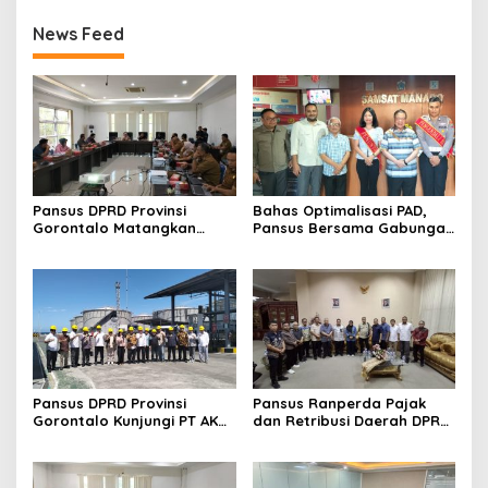
News Feed
Pansus DPRD Provinsi
Bahas Optimalisasi PAD,
Gorontalo Matangkan
Pansus Bersama Gabungan
Ranperda Pajak Daerah
Komisi DPRD Provinsi
dan Retribusi Daerah,
Gorontalo Kunjungi Samsat
Prioritaskan Kepentingan
Manado
Masyarakat
Pansus DPRD Provinsi
Pansus Ranperda Pajak
Gorontalo Kunjungi PT AKR
dan Retribusi Daerah DPRD
Corporindo Tbk, Dalami
Provinsi Gorontalo Lakukan
Data PBBKB untuk
Kunjungan Kerja ke
Optimalisasi PAD
Sulawesi Utara