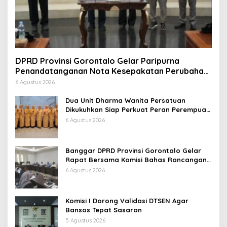
DPRD Provinsi Gorontalo Gelar Paripurna
Penandatanganan Nota Kesepakatan Perubahan
KUA dan P-PPAS APBD 2026
6 Agustus 2026
Dua Unit Dharma Wanita Persatuan
Dikukuhkan Siap Perkuat Peran Perempuan
Dukung Kinerja ASN
6 Agustus 2026
Banggar DPRD Provinsi Gorontalo Gelar
Rapat Bersama Komisi Bahas Rancangan
APBD Induk Tahun Anggaran 2027
6 Agustus 2026
Komisi I Dorong Validasi DTSEN Agar
Bansos Tepat Sasaran
5 Agustus 2026