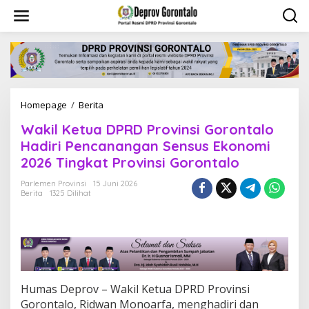
L
e
w
a
t
i
k
e
Homepage
/
Berita
W
k
a
o
Wakil Ketua DPRD Provinsi Gorontalo
k
n
i
t
Hadiri Pencanangan Sensus Ekonomi
l
e
2026 Tingkat Provinsi Gorontalo
K
n
e
Parlemen Provinsi
15 Juni 2026
t
Berita
1325 Dilihat
u
a
D
P
R
D
P
Humas Deprov – Wakil Ketua DPRD Provinsi
r
Gorontalo, Ridwan Monoarfa, menghadiri dan
o