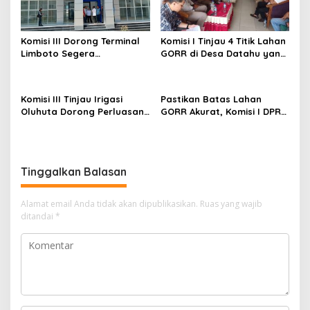
Komisi III Dorong Terminal
Komisi I Tinjau 4 Titik Lahan
Limboto Segera
GORR di Desa Datahu yang
Beroperasi, Tak Perlu
Belum Diselesaikan
Tunggu 100 Persen
Pembayarannya
Rampung
Komisi III Tinjau Irigasi
Pastikan Batas Lahan
Oluhuta Dorong Perluasan
GORR Akurat, Komisi I DPRD
Jaringan Pengairan
Gorontalo Tinjau Lokasi PT
Trans Continent.
Tinggalkan Balasan
Alamat email Anda tidak akan dipublikasikan.
Ruas yang wajib
ditandai
*