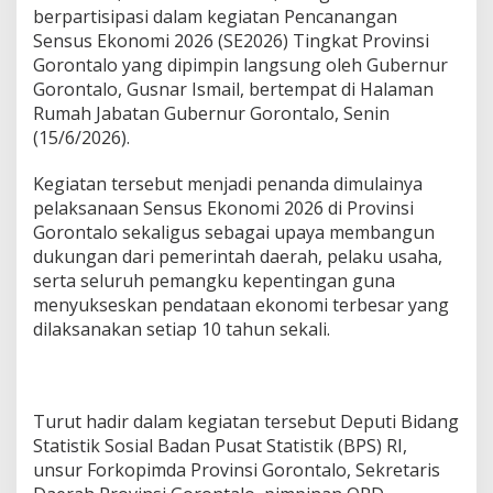
v
berpartisipasi dalam kegiatan Pencanangan
i
Sensus Ekonomi 2026 (SE2026) Tingkat Provinsi
n
Gorontalo yang dipimpin langsung oleh Gubernur
s
Gorontalo, Gusnar Ismail, bertempat di Halaman
i
G
Rumah Jabatan Gubernur Gorontalo, Senin
o
(15/6/2026).
r
o
Kegiatan tersebut menjadi penanda dimulainya
n
pelaksanaan Sensus Ekonomi 2026 di Provinsi
t
a
Gorontalo sekaligus sebagai upaya membangun
l
dukungan dari pemerintah daerah, pelaku usaha,
o
serta seluruh pemangku kepentingan guna
H
menyukseskan pendataan ekonomi terbesar yang
a
dilaksanakan setiap 10 tahun sekali.
d
i
r
i
P
Turut hadir dalam kegiatan tersebut Deputi Bidang
e
Statistik Sosial Badan Pusat Statistik (BPS) RI,
n
c
unsur Forkopimda Provinsi Gorontalo, Sekretaris
a