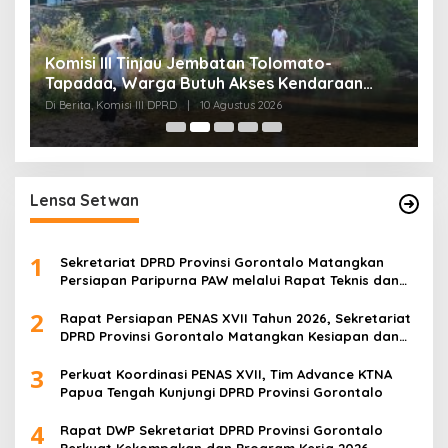
Komisi III Tinjau Jembatan Tolomato-
K
Tapadaa, Warga Butuh Akses Kendaraan
B
Roda Empat
R
Di Berita, Komisi III DPRD
|
10 Agustus 2026
Di
Lensa Setwan
1
Sekretariat DPRD Provinsi Gorontalo Matangkan
Persiapan Paripurna PAW melalui Rapat Teknis dan
Gladi Kotor
2
Rapat Persiapan PENAS XVII Tahun 2026, Sekretariat
DPRD Provinsi Gorontalo Matangkan Kesiapan dan
Pembagian Tugas
3
Perkuat Koordinasi PENAS XVII, Tim Advance KTNA
Papua Tengah Kunjungi DPRD Provinsi Gorontalo
4
Rapat DWP Sekretariat DPRD Provinsi Gorontalo