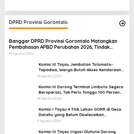
DPRD Provinsi Gorontalo
Banggar DPRD Provinsi Gorontalo Matangkan
Pembahasan APBD Perubahan 2026, Tindak
Lanjuti Hasil Konsultasi Komisi
10 Agustus 2026
Komisi III Tinjau Jembatan Tolomato-
Tapadaa, Warga Butuh Akses Kendaraan
Roda Empat
10 Agustus 2026
Komisi III Dorong Terminal Limboto Segera
Beroperasi, Tak Perlu Tunggu 100 Persen
Rampung
10 Agustus 2026
Komisi I Tinjau 4 Titik Lahan GORR di Desa
Datahu yang Belum Diselesaikan
Pembayarannya
9 Agustus 2026
Komisi III Tinjau Irigasi Oluhuta Dorong