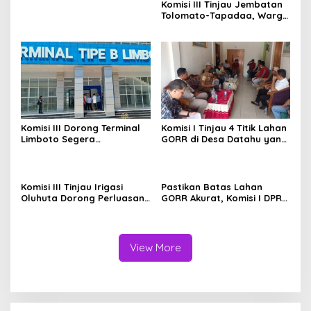
Komisi III Tinjau Jembatan
Tolomato-Tapadaa, Warga
Butuh Akses Kendaraan
Roda Empat
Komisi III Dorong Terminal
Komisi I Tinjau 4 Titik Lahan
Limboto Segera
GORR di Desa Datahu yang
Beroperasi, Tak Perlu
Belum Diselesaikan
Tunggu 100 Persen
Pembayarannya
Rampung
Komisi III Tinjau Irigasi
Pastikan Batas Lahan
Oluhuta Dorong Perluasan
GORR Akurat, Komisi I DPRD
Jaringan Pengairan
Gorontalo Tinjau Lokasi PT
Trans Continent.
View More