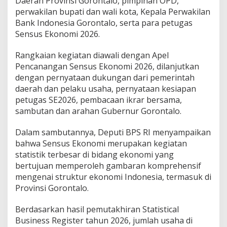
Daerah Provinsi Gorontalo, pimpinan OPD,
n
perwakilan bupati dan wali kota, Kepala Perwakilan
a
Bank Indonesia Gorontalo, serta para petugas
n
Sensus Ekonomi 2026.
g
a
n
Rangkaian kegiatan diawali dengan Apel
S
Pencanangan Sensus Ekonomi 2026, dilanjutkan
e
dengan pernyataan dukungan dari pemerintah
n
daerah dan pelaku usaha, pernyataan kesiapan
s
u
petugas SE2026, pembacaan ikrar bersama,
s
sambutan dan arahan Gubernur Gorontalo.
E
k
Dalam sambutannya, Deputi BPS RI menyampaikan
o
bahwa Sensus Ekonomi merupakan kegiatan
n
o
statistik terbesar di bidang ekonomi yang
m
bertujuan memperoleh gambaran komprehensif
i
mengenai struktur ekonomi Indonesia, termasuk di
2
Provinsi Gorontalo.
0
2
6
Berdasarkan hasil pemutakhiran Statistical
T
Business Register tahun 2026, jumlah usaha di
i