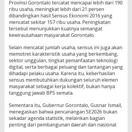
Provinsi Gorontalo tercatat mencapai lebih dari 190
n
ribu usaha, meningkat lebih dari 21 persen
g
k
dibandingkan hasil Sensus Ekonomi 2016 yang
a
mencatat sekitar 157 ribu usaha. Peningkatan
t
tersebut menunjukkan kuatnya semangat
P
kewirausahaan masyarakat Gorontalo.
r
o
v
Selain mencatat jumlah usaha, sensus ini juga akan
i
memotret karakteristik usaha yang berkembang,
n
sektor unggulan, tingkat pemanfaatan teknologi
s
digital, serta berbagai peluang dan tantangan yang
i
dihadapi pelaku usaha. Karena itu, keberhasilan
G
o
sensus membutuhkan dukungan seluruh elemen
r
masyarakat sebagai kerja kolektif, bukan hanya
o
tanggung jawab BPS semata.
n
t
Sementara itu, Gubernur Gorontalo, Gusnar Ismail,
a
l
menegaskan bahwa pencanangan SE2026 bukan
o
sekadar agenda statistik, melainkan bagian
penting dari pembangunan daerah dan nasional.