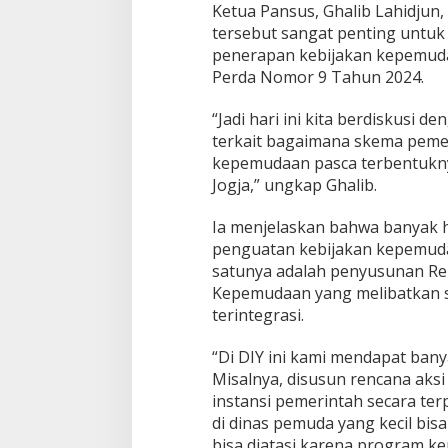
Ketua Pansus, Ghalib Lahidju
k
a
tersebut sangat penting untuk
n
penerapan kebijakan kepemuda
P
Perda Nomor 9 Tahun 2024.
a
n
“Jadi hari ini kita berdiskusi
s
u
terkait bagaimana skema peme
s
kepemudaan pasca terbentukn
K
Jogja,” ungkap Ghalib.
e
p
Ia menjelaskan bahwa banyak ha
e
m
penguatan kebijakan kepemudaa
u
satunya adalah penyusunan Re
d
Kepemudaan yang melibatkan s
a
terintegrasi.
a
n
G
“Di DIY ini kami mendapat banya
o
Misalnya, disusun rencana aks
r
instansi pemerintah secara te
o
di dinas pemuda yang kecil bi
n
bisa diatasi karena program k
t