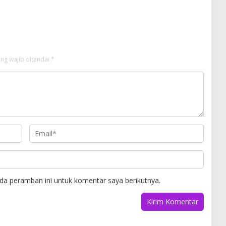
Bahas Rancangan APBD
hun Anggaran 2027
ng wajib ditandai
*
da peramban ini untuk komentar saya berikutnya.