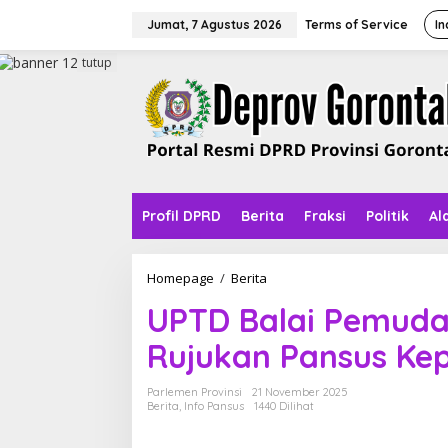
L
e
Jumat, 7 Agustus 2026
Terms of Service
In
w
a
tutup
t
i
k
e
k
o
n
t
Profil DPRD
Berita
Fraksi
Politik
Al
e
n
Homepage
/
Berita
U
P
UPTD Balai Pemuda
T
D
Rujukan Pansus Ke
B
a
l
Parlemen Provinsi
21 November 2025
a
Berita
,
Info Pansus
1440 Dilihat
i
P