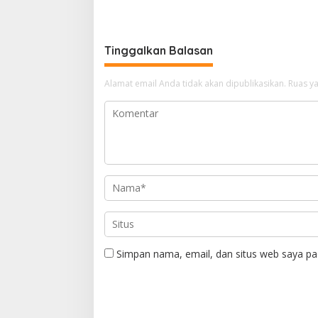
Perkuat Peran Perempuan
Komisi 
Dukung Kinerja ASN
Induk Ta
Tinggalkan Balasan
Alamat email Anda tidak akan dipublikasikan.
Ruas ya
Simpan nama, email, dan situs web saya pa