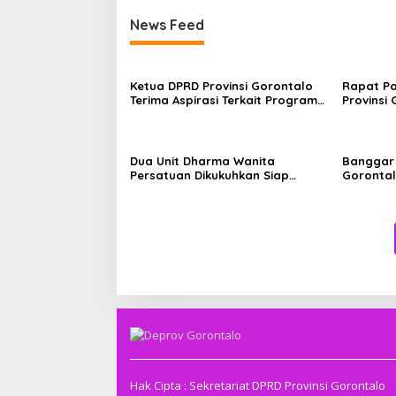
News Feed
Ketua DPRD Provinsi Gorontalo
Rapat Pa
Terima Aspirasi Terkait Program
Provinsi 
Tulabolo Pinogu, Tegaskan
Perubah
Komitmen Pengawalan Hingga
Persidan
Tuntas
Dua Unit Dharma Wanita
Banggar 
Persatuan Dikukuhkan Siap
Gorontal
Perkuat Peran Perempuan
Komisi 
Dukung Kinerja ASN
Induk Ta
Hak Cipta : Sekretariat DPRD Provinsi Gorontalo