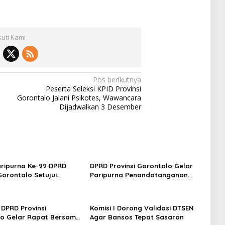
kuti Kami
Pos berikutnya
Peserta Seleksi KPID Provinsi
Gorontalo Jalani Psikotes, Wawancara
Dijadwalkan 3 Desember
ripurna Ke-99 DPRD
DPRD Provinsi Gorontalo Gelar
Gorontalo Setujui
Paripurna Penandatanganan
an Agenda Masa
Nota Kesepakatan Perubahan
gan Ketiga
KUA dan P-PPAS APBD 2026
DPRD Provinsi
Komisi I Dorong Validasi DTSEN
o Gelar Rapat Bersama
Agar Bansos Tepat Sasaran