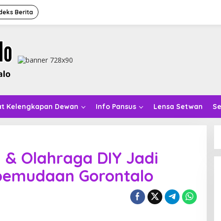
deks Berita
at Kelengkapan Dewan
Info Pansus
Lensa Setwan
Se
 & Olahraga DIY Jadi
pemudaan Gorontalo