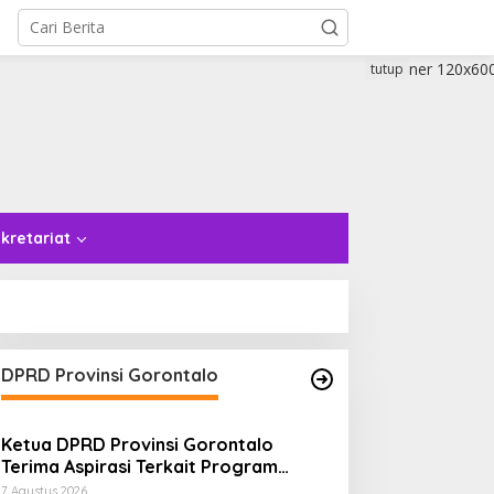
tutup
kretariat
DPRD Provinsi Gorontalo
Ketua DPRD Provinsi Gorontalo
Terima Aspirasi Terkait Program
Tulabolo Pinogu, Tegaskan Komitmen
7 Agustus 2026