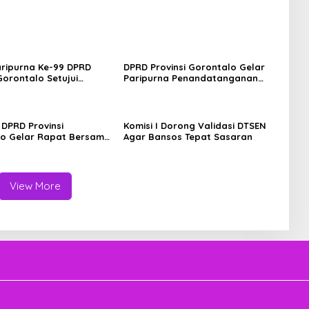
ripurna Ke-99 DPRD
DPRD Provinsi Gorontalo Gelar
Gorontalo Setujui
Paripurna Penandatanganan
an Agenda Masa
Nota Kesepakatan Perubahan
gan Ketiga
KUA dan P-PPAS APBD 2026
DPRD Provinsi
Komisi I Dorong Validasi DTSEN
o Gelar Rapat Bersama
Agar Bansos Tepat Sasaran
Bahas Rancangan APBD
hun Anggaran 2027
View More