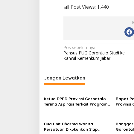
Post Views:
1,440
I
N
Pos sebelumnya
Pansus PUG Gorontalo Studi ke
a
Kanwil Kemenkum Jabar
v
i
Jangan Lewatkan
g
a
s
Ketua DPRD Provinsi Gorontalo
Rapat Pa
Terima Aspirasi Terkait Program
Provinsi 
i
Tulabolo Pinogu, Tegaskan
Perubah
p
Komitmen Pengawalan Hingga
Persidan
Tuntas
o
Dua Unit Dharma Wanita
Banggar 
Persatuan Dikukuhkan Siap
Gorontal
s