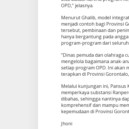
a
OPD,” jelasnya.
l
o
Menurut Ghalib, model integra
menjadi contoh bagi Provinsi 
tersebut, pembinaan dan penin
hanya bergantung pada anggara
program-program dari seluruh
“Dinas pemuda dan olahraga c
mengelola bagaimana anak-anak
setiap program OPD. Ini akan m
terapkan di Provinsi Gorontalo,
Melalui kunjungan ini, Pansus
memperkaya substansi Ranper
dibahas, sehingga nantinya da
komprehensif dan mampu mem
kepemudaan di Provinsi Goront
Jhoni