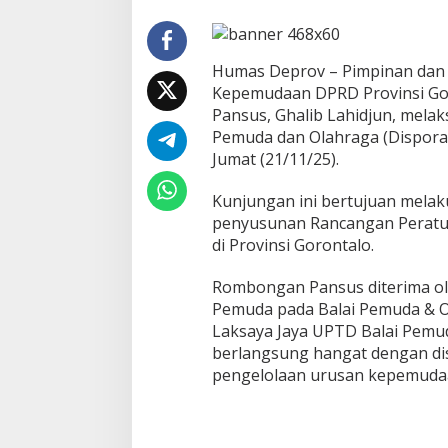
e
m
u
d
Humas Deprov – Pimpinan dan 
a
Kepemudaan DPRD Provinsi Gor
&
Pansus, Ghalib Lahidjun, mela
O
Pemuda dan Olahraga (Dispora)
l
a
Jumat (21/11/25).
h
r
Kunjungan ini bertujuan melak
a
penyusunan Rancangan Peratu
g
di Provinsi Gorontalo.
a
D
I
Rombongan Pansus diterima ole
Y
Pemuda pada Balai Pemuda & O
J
Laksaya Jaya UPTD Balai Pemu
a
berlangsung hangat dengan d
d
i
pengelolaan urusan kepemudaa
R
u
j
u