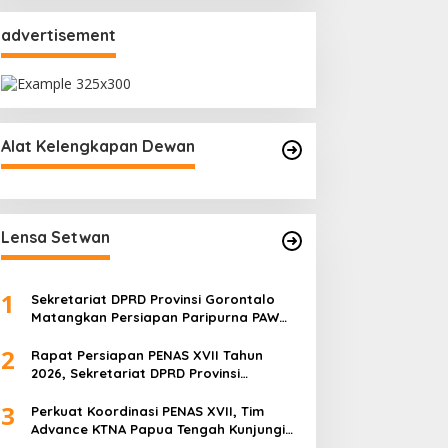
advertisement
Alat Kelengkapan Dewan
Lensa Setwan
1
Sekretariat DPRD Provinsi Gorontalo
Matangkan Persiapan Paripurna PAW
melalui Rapat Teknis dan Gladi Kotor
2
Rapat Persiapan PENAS XVII Tahun
2026, Sekretariat DPRD Provinsi
Gorontalo Matangkan Kesiapan dan
3
Pembagian Tugas
Perkuat Koordinasi PENAS XVII, Tim
Advance KTNA Papua Tengah Kunjungi
DPRD Provinsi Gorontalo