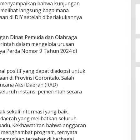
n, menyampaikan bahwa kunjungan
 melihat langsung bagaimana
an di DIY setelah diberlakukannya
 dengan Dinas Pemuda dan Olahraga
rintah dalam mengelola urusan
ya Perda Nomor 9 Tahun 2024 di
l positif yang dapat diadopsi untuk
n di Provinsi Gorontalo. Salah
ncana Aksi Daerah (RAD)
eluruh instansi pemerintah secara
k sekali informasi yang baik.
i daerah yang melibatkan seluruh
rpadu. Kekhawatiran bahwa anggaran
sa menghambat program, ternyata
epemudaan tersebar di berbagai