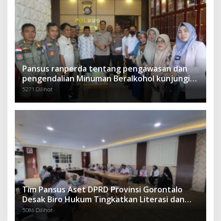
Pansus ranperda tentang pengawasan dan
pengendalian Minuman Beralkohol kunjungi
Polres Boalemo
5271 Dilihat
Tim Pansus Aset DPRD Provinsi Gorontalo
Desak Biro Hukum Tingkatkan Literasi dan
Mitigasi Resiko Hukum Terkait Aset Daerah
5086 Dilihat