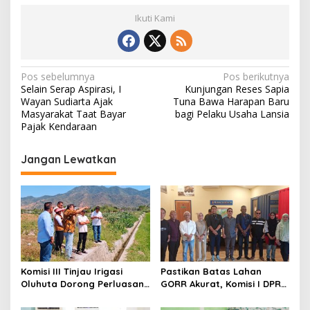
h
Ikuti Kami
N
Pos sebelumnya
Pos berikutnya
Selain Serap Aspirasi, I
Kunjungan Reses Sapia
a
Wayan Sudiarta Ajak
Tuna Bawa Harapan Baru
v
Masyarakat Taat Bayar
bagi Pelaku Usaha Lansia
Pajak Kendaraan
i
g
Jangan Lewatkan
a
s
i
p
o
s
Komisi III Tinjau Irigasi
Pastikan Batas Lahan
Oluhuta Dorong Perluasan
GORR Akurat, Komisi I DPRD
Jaringan Pengairan
Gorontalo Tinjau Lokasi PT
Trans Continent.