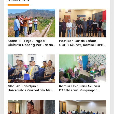
Komisi III Tinjau Irigasi
Pastikan Batas Lahan
Oluhuta Dorong Perluasan
GORR Akurat, Komisi I DPRD
Jaringan Pengairan
Gorontalo Tinjau Lokasi PT
Trans Continent.
Ghalieb Lahidjun :
Komisi I Evaluasi Akurasi
Universitas Gorontalo Miliki
DTSEN saat Kunjungan
Rekam Jejak Perjuangan
Kerja di Desa Batu Hijau
yang Teruji