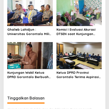
Ghalieb Lahidjun :
Komisi I Evaluasi Akurasi
Universitas Gorontalo Miliki
DTSEN saat Kunjungan
Rekam Jejak Perjuangan
Kerja di Desa Batu Hijau
yang Teruji
Kunjungan Wakil Ketua
Ketua DPRD Provinsi
DPRD Gorontalo Berbuah
Gorontalo Terima Aspirasi
Tindak Lanjut Cepat, Dinsos
Terkait Program Tulabolo
Provinsi Bantu Remaja
Pinogu, Tegaskan Komitmen
Terlantar Asal Gorut
Pengawalan Hingga Tuntas
Tinggalkan Balasan