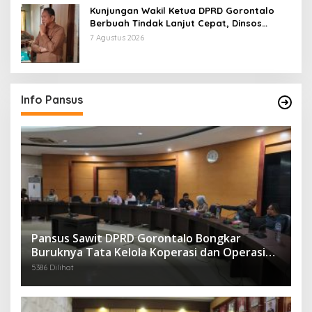
Kunjungan Wakil Ketua DPRD Gorontalo
Berbuah Tindak Lanjut Cepat, Dinsos
Provinsi Bantu Remaja Terlantar Asal
7 Agustus 2026
Gorut
Info Pansus
Pansus Sawit DPRD Gorontalo Bongkar
Buruknya Tata Kelola Koperasi dan Operasi
Ilegal Perusahaan
5386 Dilihat