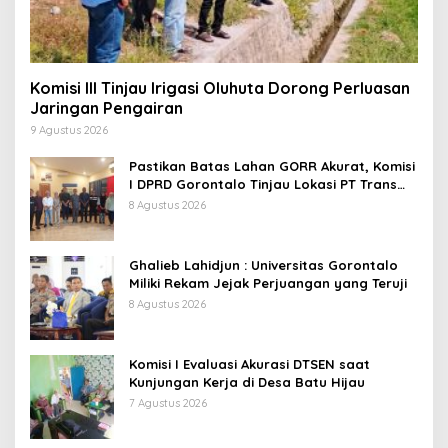
Komisi III Tinjau Irigasi Oluhuta Dorong Perluasan
Jaringan Pengairan
9 Agustus 2026
Pastikan Batas Lahan GORR Akurat, Komisi
I DPRD Gorontalo Tinjau Lokasi PT Trans
Continent.
8 Agustus 2026
Ghalieb Lahidjun : Universitas Gorontalo
Miliki Rekam Jejak Perjuangan yang Teruji
8 Agustus 2026
Komisi I Evaluasi Akurasi DTSEN saat
Kunjungan Kerja di Desa Batu Hijau
7 Agustus 2026