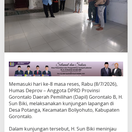
i
d
A
r
R
a
h
i
m
,
W
a
r
g
a
P
Memasuki hari ke-8 masa reses, Rabu (8/7/2026),
o
Humas Deprov – Anggota DPRD Provinsi
t
Gorontalo Daerah Pemilihan (Dapil) Gorontalo B, H.
a
Sun Biki, melaksanakan kunjungan lapangan di
n
g
Desa Potanga, Kecamatan Boliyohuto, Kabupaten
a
Gorontalo.
U
s
Dalam kunjungan tersebut, H. Sun Biki meninjau
u