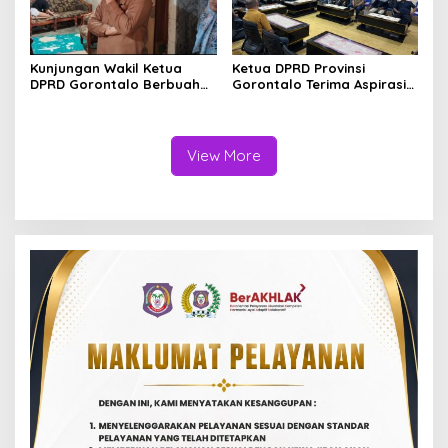
Kunjungan Wakil Ketua
Ketua DPRD Provinsi
DPRD Gorontalo Berbuah
Gorontalo Terima Aspirasi
Tindak Lanjut Cepat, Dinsos
Terkait Program Tulabolo
Provinsi Bantu Remaja
Pinogu, Tegaskan Komitmen
Terlantar Asal Gorut
Pengawalan Hingga Tuntas
View More