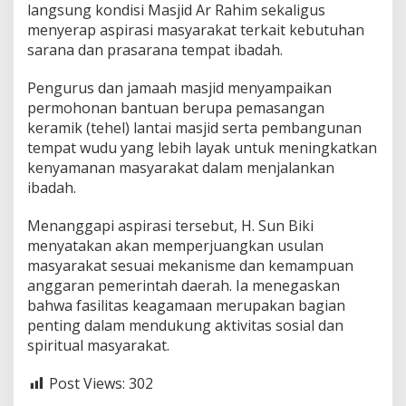
langsung kondisi Masjid Ar Rahim sekaligus
l
k
menyerap aspirasi masyarakat terkait kebutuhan
a
sarana dan prasarana tempat ibadah.
n
B
Pengurus dan jamaah masjid menyampaikan
a
permohonan bantuan berupa pemasangan
n
t
keramik (tehel) lantai masjid serta pembangunan
u
tempat wudu yang lebih layak untuk meningkatkan
a
kenyamanan masyarakat dalam menjalankan
n
ibadah.
F
a
s
Menanggapi aspirasi tersebut, H. Sun Biki
i
menyatakan akan memperjuangkan usulan
l
masyarakat sesuai mekanisme dan kemampuan
i
anggaran pemerintah daerah. Ia menegaskan
t
bahwa fasilitas keagamaan merupakan bagian
a
s
penting dalam mendukung aktivitas sosial dan
I
spiritual masyarakat.
b
a
Post Views:
302
d
a