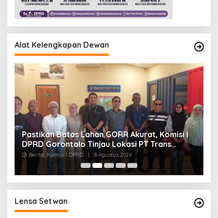
Alat Kelengkapan Dewan
Pastikan Batas Lahan GORR Akurat, Komisi I
G
DPRD Gorontalo Tinjau Lokasi PT Trans
R
Continent.
Di Berita, Komisi I DPRD
|
8 Agustus 2026
Di
Lensa Setwan