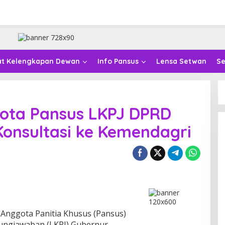
at Kelengkapan Dewan
Info Pansus
Lensa Setwan
Se
ota Pansus LKPJ DPRD
 Konsultasi ke Kemendagri
Anggota Panitia Khusus (Pansus)
ungjawaban (LKPJ) Gubernur