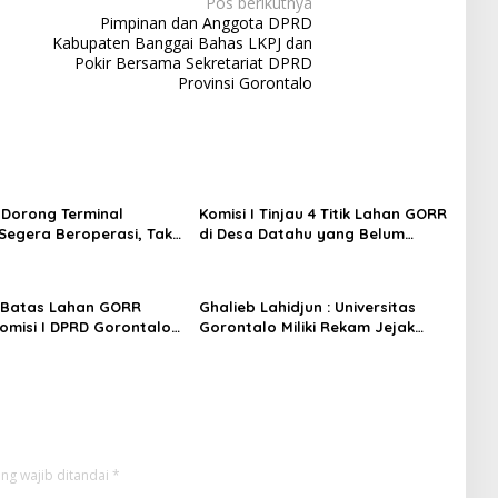
Pos berikutnya
Pimpinan dan Anggota DPRD
Kabupaten Banggai Bahas LKPJ dan
Pokir Bersama Sekretariat DPRD
Provinsi Gorontalo
I Dorong Terminal
Komisi I Tinjau 4 Titik Lahan GORR
Segera Beroperasi, Tak
di Desa Datahu yang Belum
nggu 100 Persen
Diselesaikan Pembayarannya
g
 Batas Lahan GORR
Ghalieb Lahidjun : Universitas
Komisi I DPRD Gorontalo
Gorontalo Miliki Rekam Jejak
kasi PT Trans Continent.
Perjuangan yang Teruji
ng wajib ditandai
*