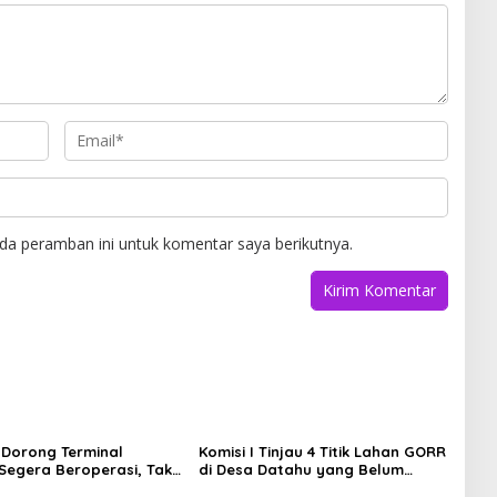
da peramban ini untuk komentar saya berikutnya.
I Dorong Terminal
Komisi I Tinjau 4 Titik Lahan GORR
Segera Beroperasi, Tak
di Desa Datahu yang Belum
nggu 100 Persen
Diselesaikan Pembayarannya