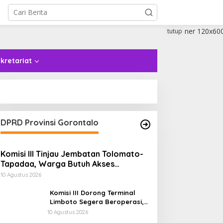
tutup
kretariat
DPRD Provinsi Gorontalo
Komisi III Tinjau Jembatan Tolomato-
Tapadaa, Warga Butuh Akses
Kendaraan Roda Empat
10 Agustus 2026
Komisi III Dorong Terminal
Limboto Segera Beroperasi,
Tak Perlu Tunggu 100 Persen
10 Agustus 2026
Rampung