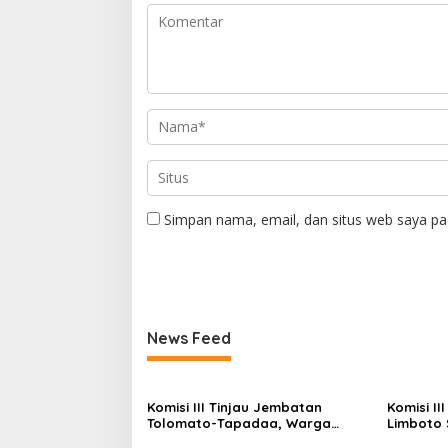
Simpan nama, email, dan situs web saya pa
News Feed
Komisi III Tinjau Jembatan
Komisi II
Tolomato-Tapadaa, Warga
Limboto 
Butuh Akses Kendaraan Roda
Perlu Tu