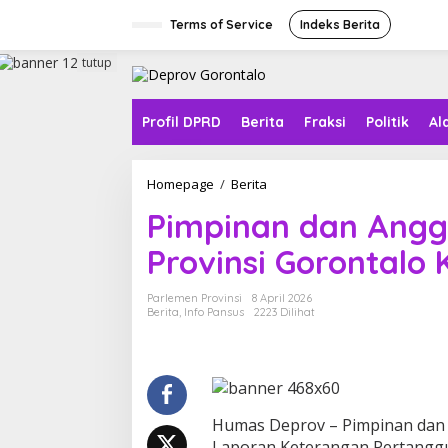
L
e
Terms of Service
Indeks Berita
w
a
tutup
t
i
k
Profil DPRD
Berita
Fraksi
Politik
Al
e
k
o
Homepage
/
Berita
P
n
i
t
Pimpinan dan Angg
m
e
p
n
Provinsi Gorontalo
i
n
a
Parlemen Provinsi
8 April 2026
n
Berita
,
Info Pansus
2223 Dilihat
d
a
n
A
n
g
Humas Deprov – Pimpinan dan 
g
Laporan Keterangan Pertangg