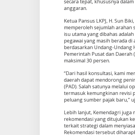
secara tepat, khususnya dalam
G
anggaran.
o
r
o
Ketua Pansus LKPJ, H. Sun Bik
n
memperoleh sejumlah arahan st
t
isu utama yang dibahas adalah 
a
pegawai yang masih berada di 
l
o
berdasarkan Undang-Undang 
K
Pemerintah Pusat dan Daerah (
o
maksimal 30 persen.
n
s
“Dari hasil konsultasi, kami 
u
l
daerah dapat mendorong penin
t
(PAD). Salah satunya melalui op
a
termasuk kemungkinan revisi
s
peluang sumber pajak baru,” uj
i
k
e
Lebih lanjut, Kemendagri juga
K
rekomendasi yang ditujukan k
e
terkait strategi dalam menyiasa
m
Rekomendasi tersebut diharap
e