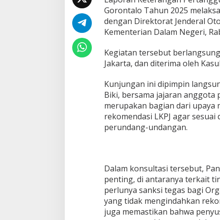
o
Gorontalo Tahun 2025 melaksa
t
dengan Direktorat Jenderal Ot
a
P
Kementerian Dalam Negeri, Rab
a
n
Kegiatan tersebut berlangsung
s
Jakarta, dan diterima oleh Kasub
u
s
L
Kunjungan ini dipimpin langsun
K
Biki, bersama jajaran anggota
P
merupakan bagian dari upaya
J
rekomendasi LKPJ agar sesuai
D
perundang-undangan.
P
R
D
P
r
Dalam konsultasi tersebut, Pa
o
penting, di antaranya terkait t
v
i
perlunya sanksi tegas bagi Or
n
yang tidak mengindahkan rekom
s
juga memastikan bahwa penyu
i