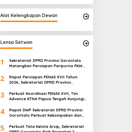
Alat Kelengkapan Dewan
Lensa Setwan
1
Sekretariat DPRD Provinsi Gorontalo
Matangkan Persiapan Paripurna PAW
melalui Rapat Teknis dan Gladi Kotor
2
Rapat Persiapan PENAS XVII Tahun
2026, Sekretariat DPRD Provinsi
Gorontalo Matangkan Kesiapan dan
3
Pembagian Tugas
Perkuat Koordinasi PENAS XVII, Tim
Advance KTNA Papua Tengah Kunjungi
DPRD Provinsi Gorontalo
4
Rapat DWP Sekretariat DPRD Provinsi
Gorontalo Perkuat Kekompakan dan
Program Kerja 2026
5
Perkuat Tata Kelola Arsip, Sekretariat
DPRD Gorontalo Raih Peringkat 2