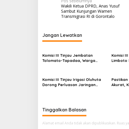
N
Pos sebelumnya
Wakili Ketua DPRD, Anas Yusuf
a
Sambut Kunjungan Wamen
v
Transmigrasi RI di Gorontalo
i
g
Jangan Lewatkan
a
s
Komisi III Tinjau Jembatan
Komisi II
i
Tolomato-Tapadaa, Warga
Limboto 
p
Butuh Akses Kendaraan Roda
Perlu Tu
Empat
Rampun
o
Komisi III Tinjau Irigasi Oluhuta
Pastikan
s
Dorong Perluasan Jaringan
Akurat, 
Pengairan
Tinjau Lo
Tinggalkan Balasan
Alamat email Anda tidak akan dipublikasikan.
Ruas ya