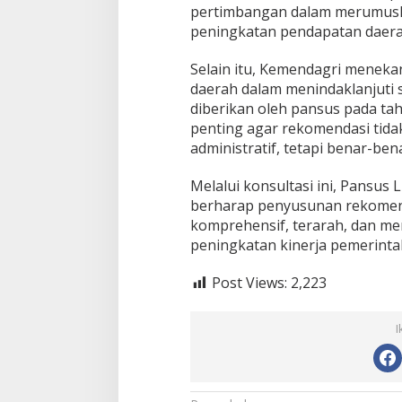
n
pertimbangan dalam merumus
d
peningkatan pendapatan daera
a
g
Selain itu, Kemendagri menek
r
daerah dalam menindaklanjuti 
i
diberikan oleh pansus pada tah
penting agar rekomendasi tida
administratif, tetapi benar-be
Melalui konsultasi ini, Pansus
berharap penyusunan rekomend
komprehensif, terarah, dan m
peningkatan kinerja pemerinta
Post Views:
2,223
I