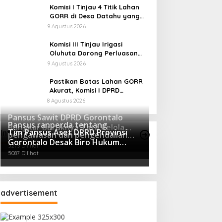
Komisi I Tinjau 4 Titik Lahan
GORR di Desa Datahu yang
Belum Diselesaikan
9 Agustus 2026
Pembayarannya
Komisi III Tinjau Irigasi
Oluhuta Dorong Perluasan
Jaringan Pengairan
9 Agustus 2026
Pastikan Batas Lahan GORR
Akurat, Komisi I DPRD
Gorontalo Tinjau Lokasi PT
8 Agustus 2026
Trans Continent.
Pansus Sawit DPRD Gorontalo
Pansus ranperda tentang
Bongkar Buruknya Tata Kelola
Tim Pansus Aset DPRD Provinsi
Info Pansus
pengawasan dan pengendalian
Koperasi dan Operasi Ilegal
5388 Dilihat
Gorontalo Desak Biro Hukum
Minuman Beralkohol kunjungi
Perusahaan
5273 Dilihat
Tingkatkan Literasi dan Mitigasi
Polres Boalemo
5087 Dilihat
Resiko Hukum Terkait Aset
Daerah
advertisement