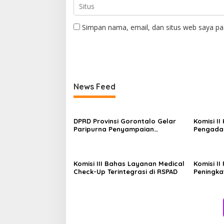
Simpan nama, email, dan situs web saya pa
News Feed
DPRD Provinsi Gorontalo Gelar
Komisi I
Paripurna Penyampaian
Pengadaa
Rancangan Perubahan KUA-PPAS
Kementer
APBD 2026
Komisi III Bahas Layanan Medical
Komisi II
Check-Up Terintegrasi di RSPAD
Peningka
Pengelol
DKI Jaka