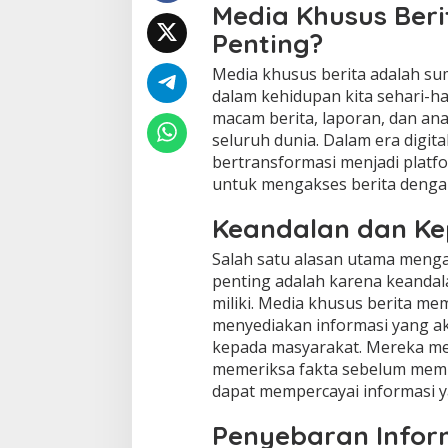
i
Media Khusus Ber
a
Penting?
K
h
Media khusus berita adalah su
u
dalam kehidupan kita sehari-h
s
u
macam berita, laporan, dan anali
s
seluruh dunia. Dalam era digital
B
bertransformasi menjadi platf
e
untuk mengakses berita denga
r
i
Keandalan dan K
t
a
Salah satu alasan utama menga
d
a
penting adalah karena keanda
l
miliki. Media khusus berita me
a
menyediakan informasi yang akur
m
kepada masyarakat. Mereka me
M
e
memeriksa fakta sebelum mempu
m
dapat mempercayai informasi y
b
e
Penyebaran Infor
r