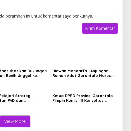
da peramban ini untuk komentar saya berikutnya.
I Konsultasikan Dukungan
Ridwan Monoarfa : Anjungan
n Benih Unggul ke
Rumah Adat Gorontalo Harus
ian Pertanian
Jadi Etalase Budaya dan UMKM
Berbasis Digital
 Pelajari Strategi
Ketua DPRD Provinsi Gorontalo
tan PAD dan
Pimpin Komisi III Konsultasi
aan Pajak di Bapenda
dengan Wamen Transmigrasi,
rta
Kawal Usulan Infrastruktur
Kawasan Transmigrasi
View More