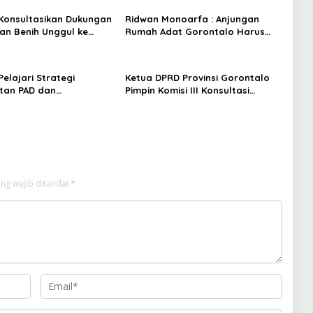
I Konsultasikan Dukungan
Ridwan Monoarfa : Anjungan
n Benih Unggul ke
Rumah Adat Gorontalo Harus
ian Pertanian
Jadi Etalase Budaya dan UMKM
Berbasis Digital
 Pelajari Strategi
Ketua DPRD Provinsi Gorontalo
tan PAD dan
Pimpin Komisi III Konsultasi
aan Pajak di Bapenda
dengan Wamen Transmigrasi,
rta
Kawal Usulan Infrastruktur
Kawasan Transmigrasi
ng wajib ditandai
*