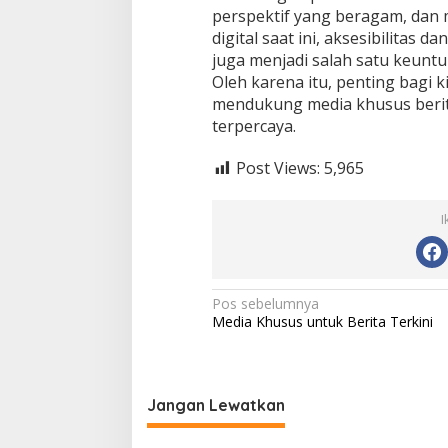
perspektif yang beragam, dan 
digital saat ini, aksesibilitas
juga menjadi salah satu keunt
Oleh karena itu, penting bagi k
mendukung media khusus berit
terpercaya.
Post Views:
5,965
I
N
Pos sebelumnya
Media Khusus untuk Berita Terkini
a
v
i
Jangan Lewatkan
g