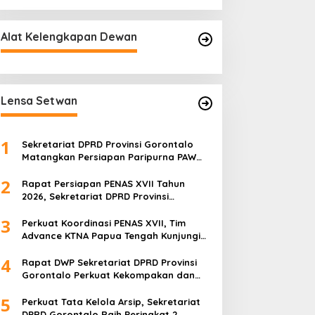
Alat Kelengkapan Dewan
Lensa Setwan
1
Sekretariat DPRD Provinsi Gorontalo
Matangkan Persiapan Paripurna PAW
melalui Rapat Teknis dan Gladi Kotor
2
Rapat Persiapan PENAS XVII Tahun
2026, Sekretariat DPRD Provinsi
Gorontalo Matangkan Kesiapan dan
3
Pembagian Tugas
Perkuat Koordinasi PENAS XVII, Tim
Advance KTNA Papua Tengah Kunjungi
DPRD Provinsi Gorontalo
4
Rapat DWP Sekretariat DPRD Provinsi
Gorontalo Perkuat Kekompakan dan
Program Kerja 2026
5
Perkuat Tata Kelola Arsip, Sekretariat
DPRD Gorontalo Raih Peringkat 2