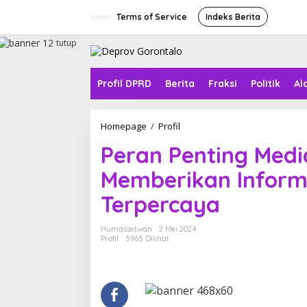
L
e
Terms of Service
Indeks Berita
w
a
tutup
t
i
k
Profil DPRD
Berita
Fraksi
Politik
Al
e
k
o
Homepage
/
Profil
P
n
e
t
Peran Penting Medi
r
e
a
n
Memberikan Inform
n
P
Terpercaya
e
n
t
Humassetwan
2 Mei 2024
i
Profil
5965 Dilihat
n
g
M
e
d