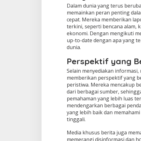
i
Dalam dunia yang terus beruba
k
memainkan peran penting dal
a
cepat. Mereka memberikan lapo
n
I
terkini, seperti bencana alam, 
n
ekonomi. Dengan mengikuti med
f
up-to-date dengan apa yang terj
o
dunia.
r
m
Perspektif yang 
a
s
Selain menyediakan informasi, 
i
A
memberikan perspektif yang b
k
peristiwa. Mereka mencakup b
u
dari berbagai sumber, sehingg
r
pemahaman yang lebih luas te
a
t
mendengarkan berbagai pendap
d
yang lebih baik dan memahami 
a
tinggali.
n
T
Media khusus berita juga mem
e
r
memerangi disinformasi dan ho