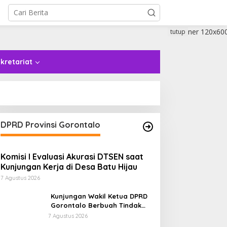
tutup
kretariat
DPRD Provinsi Gorontalo
Komisi I Evaluasi Akurasi DTSEN saat
Kunjungan Kerja di Desa Batu Hijau
7 Agustus 2026
Kunjungan Wakil Ketua DPRD
Gorontalo Berbuah Tindak
Lanjut Cepat, Dinsos Provinsi
7 Agustus 2026
Bantu Remaja Terlantar Asal