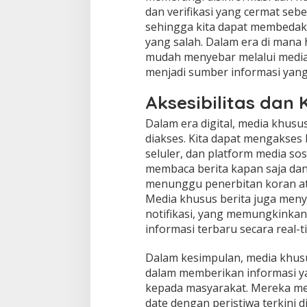
p
dan verifikasi yang cermat seb
e
sehingga kita dapat membedak
r
yang salah. Dalam era di mana
c
mudah menyebar melalui media 
a
y
menjadi sumber informasi yang
a
Aksesibilitas da
Dalam era digital, media khusu
diakses. Kita dapat mengakses b
seluler, dan platform media sos
membaca berita kapan saja dan
menunggu penerbitan koran atau
Media khusus berita juga meny
notifikasi, yang memungkinkan
informasi terbaru secara real-t
Dalam kesimpulan, media khus
dalam memberikan informasi ya
kepada masyarakat. Mereka me
date dengan peristiwa terkini 