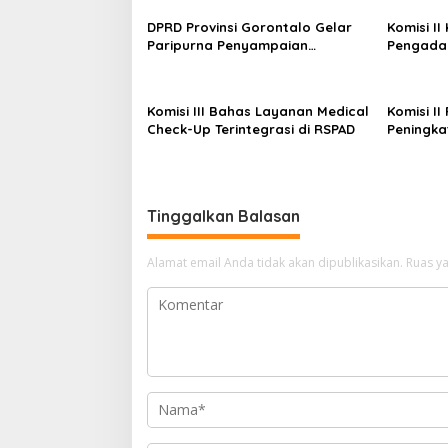
a
s
DPRD Provinsi Gorontalo Gelar
Komisi I
Paripurna Penyampaian
Pengadaa
i
Rancangan Perubahan KUA-PPAS
Kementer
p
APBD 2026
o
Komisi III Bahas Layanan Medical
Komisi II
Check-Up Terintegrasi di RSPAD
Peningka
s
Pengelol
DKI Jaka
Tinggalkan Balasan
Alamat email Anda tidak akan dipublikasikan.
Ruas ya