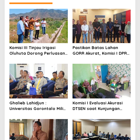
s
i
p
o
s
Komisi III Tinjau Irigasi
Pastikan Batas Lahan
Oluhuta Dorong Perluasan
GORR Akurat, Komisi I DPRD
Jaringan Pengairan
Gorontalo Tinjau Lokasi PT
Trans Continent.
Ghalieb Lahidjun :
Komisi I Evaluasi Akurasi
Universitas Gorontalo Miliki
DTSEN saat Kunjungan
Rekam Jejak Perjuangan
Kerja di Desa Batu Hijau
yang Teruji