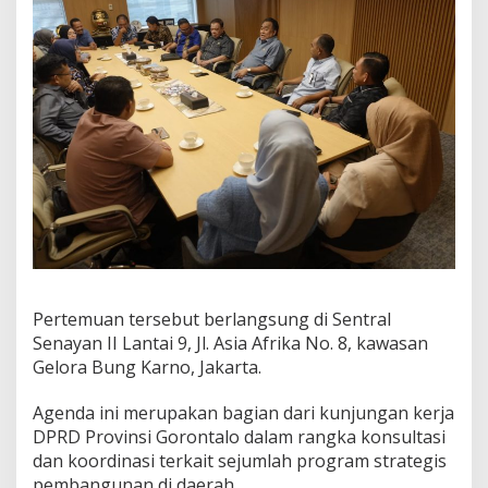
e
g
i
s
B
e
r
s
a
m
a
A
n
g
g
o
Pertemuan tersebut berlangsung di Sentral
t
Senayan II Lantai 9, Jl. Asia Afrika No. 8, kawasan
a
Gelora Bung Karno, Jakarta.
D
P
R
Agenda ini merupakan bagian dari kunjungan kerja
R
DPRD Provinsi Gorontalo dalam rangka konsultasi
I
dan koordinasi terkait sejumlah program strategis
R
pembangunan di daerah.
a