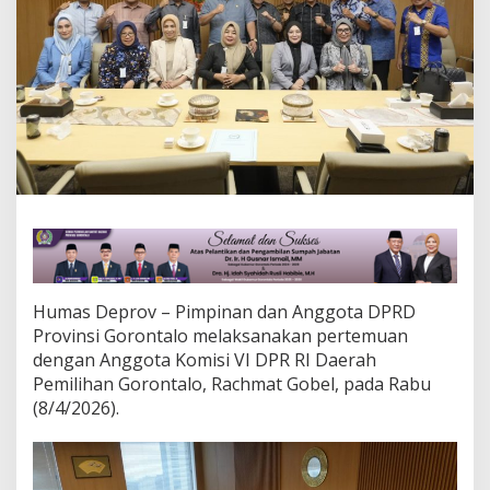
t
a
l
o
B
a
h
a
s
S
e
j
u
m
l
a
Humas Deprov – Pimpinan dan Anggota DPRD
h
Provinsi Gorontalo melaksanakan pertemuan
I
dengan Anggota Komisi VI DPR RI Daerah
s
Pemilihan Gorontalo, Rachmat Gobel, pada Rabu
u
S
(8/4/2026).
t
r
a
t