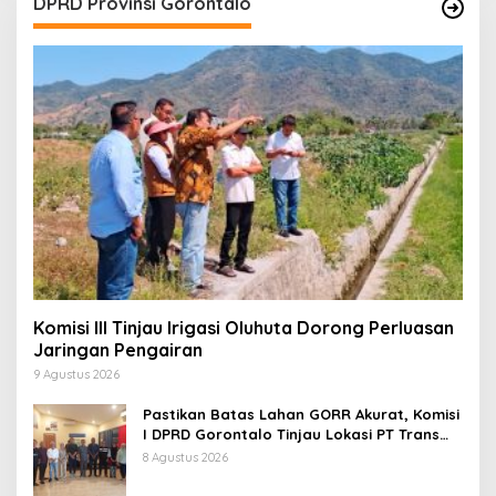
DPRD Provinsi Gorontalo
Komisi III Tinjau Irigasi Oluhuta Dorong Perluasan
Jaringan Pengairan
9 Agustus 2026
Pastikan Batas Lahan GORR Akurat, Komisi
I DPRD Gorontalo Tinjau Lokasi PT Trans
Continent.
8 Agustus 2026