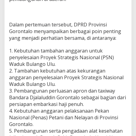
c
h
m
a
Dalam pertemuan tersebut, DPRD Provinsi
t
Gorontalo menyampaikan berbagai poin penting
G
o
yang menjadi perhatian bersama, di antaranya:
b
e
1. Kebutuhan tambahan anggaran untuk
l
penyelesaian Proyek Strategis Nasional (PSN)
Waduk Bulango Ulu.
2. Tambahan kebutuhan atas kekurangan
anggaran penyelesaian Proyek Strategis Nasional
Waduk Bulango Ulu.
3. Pembangunan perluasan apron dan taxiway
Bandara Djalaluddin Gorontalo sebagai bagian dari
persiapan embarkasi haji penuh.
4. Kebutuhan anggaran pelaksanaan Pekan
Nasional (Penas) Petani dan Nelayan di Provinsi
Gorontalo.
5. Pembangunan serta pengadaan alat kesehatan