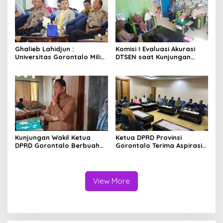
Ghalieb Lahidjun :
Komisi I Evaluasi Akurasi
Universitas Gorontalo Miliki
DTSEN saat Kunjungan
Rekam Jejak Perjuangan
Kerja di Desa Batu Hijau
yang Teruji
Kunjungan Wakil Ketua
Ketua DPRD Provinsi
DPRD Gorontalo Berbuah
Gorontalo Terima Aspirasi
Tindak Lanjut Cepat, Dinsos
Terkait Program Tulabolo
Provinsi Bantu Remaja
Pinogu, Tegaskan Komitmen
Terlantar Asal Gorut
Pengawalan Hingga Tuntas
View More