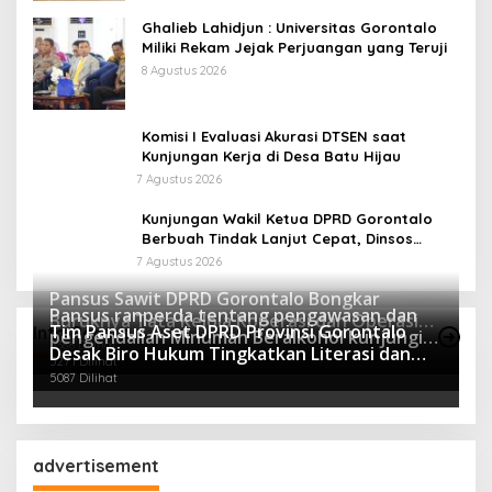
Ghalieb Lahidjun : Universitas Gorontalo
Miliki Rekam Jejak Perjuangan yang Teruji
8 Agustus 2026
Komisi I Evaluasi Akurasi DTSEN saat
Kunjungan Kerja di Desa Batu Hijau
7 Agustus 2026
Kunjungan Wakil Ketua DPRD Gorontalo
Berbuah Tindak Lanjut Cepat, Dinsos
Provinsi Bantu Remaja Terlantar Asal
7 Agustus 2026
Gorut
Pansus Sawit DPRD Gorontalo Bongkar
Pansus ranperda tentang pengawasan dan
Buruknya Tata Kelola Koperasi dan Operasi
Tim Pansus Aset DPRD Provinsi Gorontalo
Info Pansus
pengendalian Minuman Beralkohol kunjungi
Ilegal Perusahaan
5386 Dilihat
Desak Biro Hukum Tingkatkan Literasi dan
Polres Boalemo
5271 Dilihat
Mitigasi Resiko Hukum Terkait Aset Daerah
5087 Dilihat
advertisement