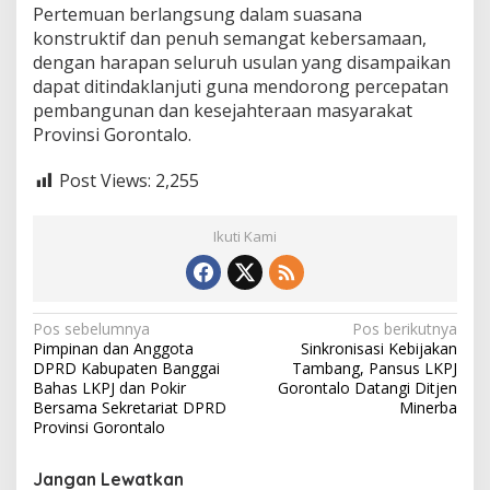
Pertemuan berlangsung dalam suasana
konstruktif dan penuh semangat kebersamaan,
dengan harapan seluruh usulan yang disampaikan
dapat ditindaklanjuti guna mendorong percepatan
pembangunan dan kesejahteraan masyarakat
Provinsi Gorontalo.
Post Views:
2,255
Ikuti Kami
N
Pos sebelumnya
Pos berikutnya
Pimpinan dan Anggota
Sinkronisasi Kebijakan
a
DPRD Kabupaten Banggai
Tambang, Pansus LKPJ
v
Bahas LKPJ dan Pokir
Gorontalo Datangi Ditjen
Bersama Sekretariat DPRD
Minerba
i
Provinsi Gorontalo
g
Jangan Lewatkan
a