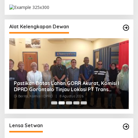
Alat Kelengkapan Dewan
Pastikan Batas Lahan GORR Akurat, Komisi I
G
DPRD Gorontalo Tinjau Lokasi PT Trans
R
Continent.
Di Berita, Komisi I DPRD
|
8 Agustus 2026
Di
Lensa Setwan