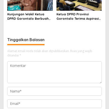
Kunjungan Wakil Ketua
Ketua DPRD Provinsi
DPRD Gorontalo Berbuah
Gorontalo Terima Aspirasi
Tindak Lanjut Cepat, Dinsos
Terkait Program Tulabolo
Provinsi Bantu Remaja
Pinogu, Tegaskan Komitmen
Terlantar Asal Gorut
Pengawalan Hingga Tuntas
Tinggalkan Balasan
Alamat email Anda tidak akan dipublikasikan.
Ruas yang wajib
ditandai
*