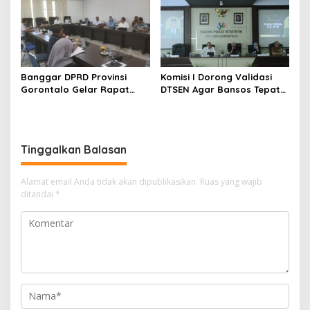
Banggar DPRD Provinsi
Komisi I Dorong Validasi
Gorontalo Gelar Rapat
DTSEN Agar Bansos Tepat
Bersama Komisi Bahas
Sasaran
Rancangan APBD Induk
Tahun Anggaran 2027
Tinggalkan Balasan
Alamat email Anda tidak akan dipublikasikan.
Ruas yang wajib
ditandai
*