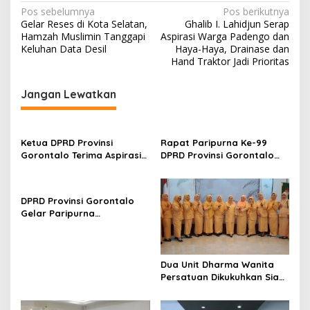
N
Pos sebelumnya
Pos berikutnya
Gelar Reses di Kota Selatan,
Ghalib I. Lahidjun Serap
a
Hamzah Muslimin Tanggapi
Aspirasi Warga Padengo dan
v
Keluhan Data Desil
Haya-Haya, Drainase dan
Hand Traktor Jadi Prioritas
i
g
Jangan Lewatkan
a
s
Ketua DPRD Provinsi
Rapat Paripurna Ke-99
i
Gorontalo Terima Aspirasi
DPRD Provinsi Gorontalo
p
Terkait Program Tulabolo
Setujui Perubahan Agenda
Pinogu, Tegaskan Komitmen
Masa Persidangan Ketiga
o
Pengawalan Hingga Tuntas
DPRD Provinsi Gorontalo
s
Gelar Paripurna
Penandatanganan Nota
Kesepakatan Perubahan
KUA dan P-PPAS APBD 2026
Dua Unit Dharma Wanita
Persatuan Dikukuhkan Siap
Perkuat Peran Perempuan
Dukung Kinerja ASN