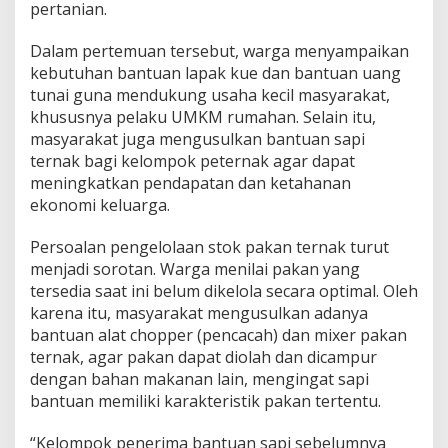
pertanian.
e
s
H
Dalam pertemuan tersebut, warga menyampaikan
a
kebutuhan bantuan lapak kue dan bantuan uang
i
tunai guna mendukung usaha kecil masyarakat,
s
khususnya pelaku UMKM rumahan. Selain itu,
A
masyarakat juga mengusulkan bantuan sapi
y
u
ternak bagi kelompok peternak agar dapat
w
meningkatkan pendapatan dan ketahanan
a
ekonomi keluarga.
Persoalan pengelolaan stok pakan ternak turut
menjadi sorotan. Warga menilai pakan yang
tersedia saat ini belum dikelola secara optimal. Oleh
karena itu, masyarakat mengusulkan adanya
bantuan alat chopper (pencacah) dan mixer pakan
ternak, agar pakan dapat diolah dan dicampur
dengan bahan makanan lain, mengingat sapi
bantuan memiliki karakteristik pakan tertentu.
“Kelompok penerima bantuan sapi sebelumnya