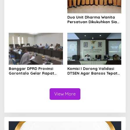
Kesepakatan Perubahan
KUA dan P-PPAS APBD 2026
Dua Unit Dharma Wanita
Persatuan Dikukuhkan Siap
Perkuat Peran Perempuan
Dukung Kinerja ASN
Banggar DPRD Provinsi
Komisi I Dorong Validasi
Gorontalo Gelar Rapat
DTSEN Agar Bansos Tepat
Bersama Komisi Bahas
Sasaran
Rancangan APBD Induk
Tahun Anggaran 2027
View More