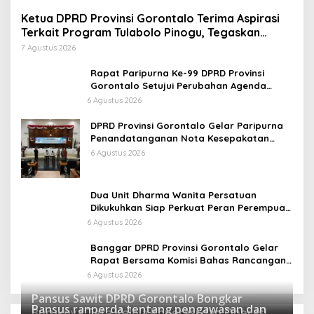
Ketua DPRD Provinsi Gorontalo Terima Aspirasi
Terkait Program Tulabolo Pinogu, Tegaskan
Komitmen Pengawalan Hingga Tuntas
7 Agustus 2026
Rapat Paripurna Ke-99 DPRD Provinsi
Gorontalo Setujui Perubahan Agenda
Masa Persidangan Ketiga
6 Agustus 2026
DPRD Provinsi Gorontalo Gelar Paripurna
Penandatanganan Nota Kesepakatan
Perubahan KUA dan P-PPAS APBD 2026
6 Agustus 2026
Dua Unit Dharma Wanita Persatuan
Dikukuhkan Siap Perkuat Peran Perempuan
Dukung Kinerja ASN
6 Agustus 2026
Banggar DPRD Provinsi Gorontalo Gelar
Rapat Bersama Komisi Bahas Rancangan
APBD Induk Tahun Anggaran 2027
6 Agustus 2026
Pansus Sawit DPRD Gorontalo Bongkar
Pansus ranperda tentang pengawasan dan
Buruknya Tata Kelola Koperasi dan Operasi