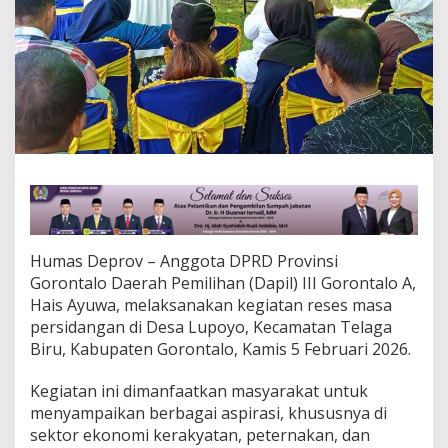
L
a
p
a
k
K
u
e
M
e
n
g
e
m
Humas Deprov – Anggota DPRD Provinsi
u
k
Gorontalo Daerah Pemilihan (Dapil) III Gorontalo A,
a
Hais Ayuwa, melaksanakan kegiatan reses masa
d
persidangan di Desa Lupoyo, Kecamatan Telaga
a
Biru, Kabupaten Gorontalo, Kamis 5 Februari 2026.
l
a
m
Kegiatan ini dimanfaatkan masyarakat untuk
R
menyampaikan berbagai aspirasi, khususnya di
e
sektor ekonomi kerakyatan, peternakan, dan
s