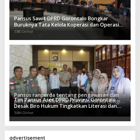
Pansus Sawit DPRD Gorontalo Bongkar
Buruknya Tata Kelola Koperasi dan Operasi
Ilegal Perusahaan
5380 Dilihat
Pansus ranperda tentang pengawasan dan
Tim Pansus Aset DPRD Provinsi Gorontalo
pengendalian Minuman Beralkohol kunjungi
Desak Biro Hukum Tingkatkan Literasi dan
Polres Boalemo
5270 Dilihat
Mitigasi Resiko Hukum Terkait Aset Daerah
5084 Dilihat
advertisement