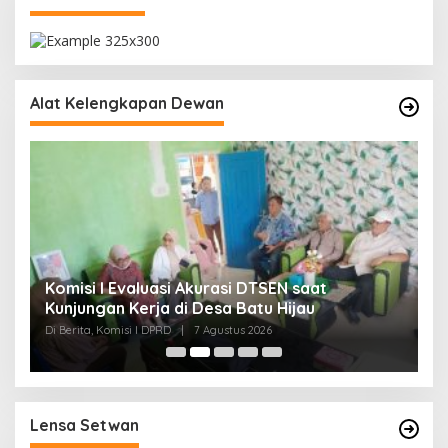
Alat Kelengkapan Dewan
ki
Komisi I Evaluasi Akurasi DTSEN saat
K
Kunjungan Kerja di Desa Batu Hijau
B
B
Di Berita, Komisi I DPRD
|
7 Agustus 2026
Di
Lensa Setwan