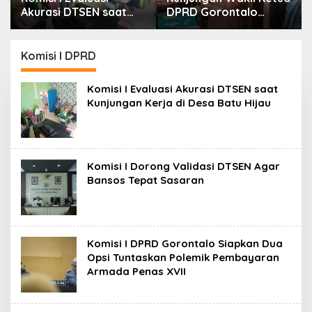
Akurasi DTSEN saat
DPRD Gorontalo
Kunjungan Kerja di
Berbuah Tindak Lanjut
Desa Batu Hijau
Cepat, Dinsos Provinsi
Bantu Remaja
Komisi I DPRD
Terlantar Asal Gorut
Komisi I Evaluasi Akurasi DTSEN saat
Kunjungan Kerja di Desa Batu Hijau
Komisi I Dorong Validasi DTSEN Agar
Bansos Tepat Sasaran
Komisi I DPRD Gorontalo Siapkan Dua
Opsi Tuntaskan Polemik Pembayaran
Armada Penas XVII