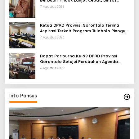
Provinsi Bantu Remaja Terlantar Asal
7 Agustus 2026
Gorut
Ketua DPRD Provinsi Gorontalo Terima
Aspirasi Terkait Program Tulabolo Pinogu,
Tegaskan Komitmen Pengawalan Hingga
7 Agustus 2026
Tuntas
Rapat Paripurna Ke-99 DPRD Provinsi
Gorontalo Setujui Perubahan Agenda
Masa Persidangan Ketiga
6 Agustus 2026
Info Pansus