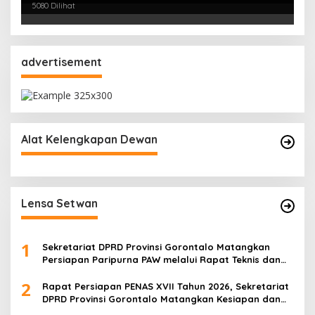
Mitigasi Resiko Hukum Terkait Aset Daerah
5080 Dilihat
advertisement
Alat Kelengkapan Dewan
Lensa Setwan
1
Sekretariat DPRD Provinsi Gorontalo Matangkan
Persiapan Paripurna PAW melalui Rapat Teknis dan
Gladi Kotor
2
Rapat Persiapan PENAS XVII Tahun 2026, Sekretariat
DPRD Provinsi Gorontalo Matangkan Kesiapan dan
Pembagian Tugas