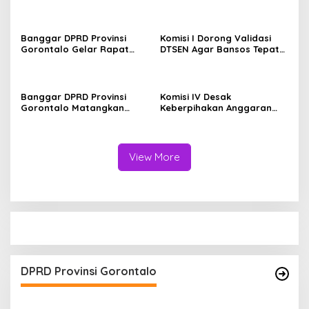
Penandatanganan Nota
Perkuat Peran Perempuan
Kesepakatan Perubahan
Dukung Kinerja ASN
KUA dan P-PPAS APBD 2026
Banggar DPRD Provinsi
Komisi I Dorong Validasi
Gorontalo Gelar Rapat
DTSEN Agar Bansos Tepat
Bersama Komisi Bahas
Sasaran
Rancangan APBD Induk
Tahun Anggaran 2027
Banggar DPRD Provinsi
Komisi IV Desak
Gorontalo Matangkan
Keberpihakan Anggaran
Pembahasan KUA-PPAS
untuk BPJS
APBD Perubahan Tahun
Ketenagakerjaan, dr. Sri
Anggaran 2026 Bersama
Darsianti Tuna: Jangan
TAPD
Biarkan Perlindungan
View More
Pekerja Hanya Menjadi
Slogan
DPRD Provinsi Gorontalo