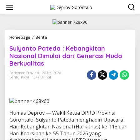
L
e
w
a
t
i
k
Homepage
/
Berita
S
e
u
Sulyanto Pateda : Kebangkitan
k
l
o
y
Nasional Dimulai dari Generasi Muda
n
a
Berkualitas
t
n
e
t
Parlemen Provinsi
20 Mei 2026
n
o
Berita
,
Profil
1549 Dilihat
P
a
t
e
d
a
Humas Deprov — Wakil Ketua DPRD Provinsi
:
Gorontalo, Sulyanto Pateda menghadiri Upacara
K
Hari Kebangkitan Nasional (Harkitnas) ke-118 dan
e
Hari Kearsipan ke-55 Tahun 2026 yang
b
a