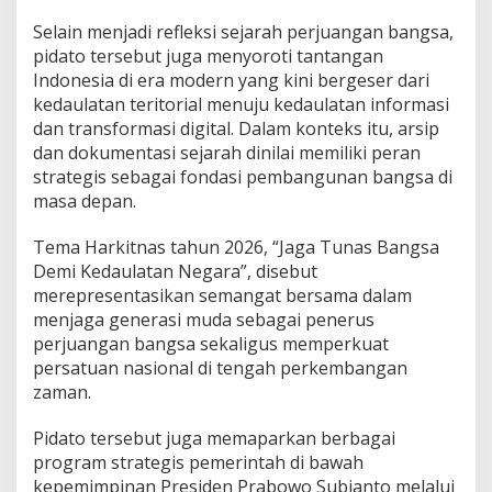
i
Selain menjadi refleksi sejarah perjuangan bangsa,
G
pidato tersebut juga menyoroti tantangan
e
n
Indonesia di era modern yang kini bergeser dari
e
kedaulatan teritorial menuju kedaulatan informasi
r
dan transformasi digital. Dalam konteks itu, arsip
a
dan dokumentasi sejarah dinilai memiliki peran
s
strategis sebagai fondasi pembangunan bangsa di
i
M
masa depan.
u
d
Tema Harkitnas tahun 2026, “Jaga Tunas Bangsa
a
Demi Kedaulatan Negara”, disebut
B
merepresentasikan semangat bersama dalam
e
r
menjaga generasi muda sebagai penerus
k
perjuangan bangsa sekaligus memperkuat
u
persatuan nasional di tengah perkembangan
a
zaman.
l
i
t
Pidato tersebut juga memaparkan berbagai
a
program strategis pemerintah di bawah
s
kepemimpinan Presiden Prabowo Subianto melalui