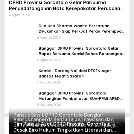
DPRD Provinsi Gorontalo Gelar Paripurna
Penandatanganan Nota Kesepakatan Perubahan
KUA dan P-PPAS APBD 2026
6 Agustus 2026
Dua Unit Dharma Wanita Persatuan
Dikukuhkan Siap Perkuat Peran Perempuan
Dukung Kinerja ASN
6 Agustus 2026
Banggar DPRD Provinsi Gorontalo Gelar
Rapat Bersama Komisi Bahas Rancangan
APBD Induk Tahun Anggaran 2027
6 Agustus 2026
Komisi I Dorong Validasi DTSEN Agar
Bansos Tepat Sasaran
5 Agustus 2026
Banggar DPRD Provinsi Gorontalo
Matangkan Pembahasan KUA-PPAS APBD
Perubahan Tahun Anggaran 2026 Bersama
5 Agustus 2026
TAPD
Pansus Sawit DPRD Gorontalo Bongkar
Pansus ranperda tentang pengawasan dan
Buruknya Tata Kelola Koperasi dan Operasi
Tim Pansus Aset DPRD Provinsi Gorontalo
Info Pansus
pengendalian Minuman Beralkohol kunjungi
Ilegal Perusahaan
5371 Dilihat
Desak Biro Hukum Tingkatkan Literasi dan
Polres Boalemo
5266 Dilihat