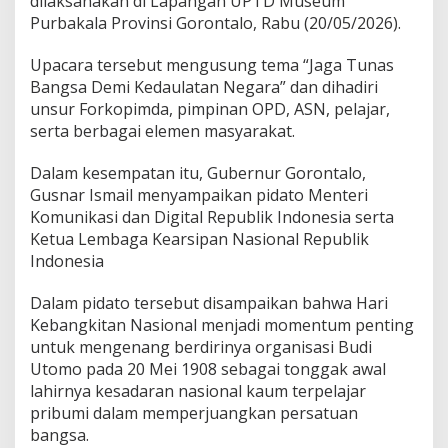
dilaksanakan di Lapangan UPTD Museum
n
Purbakala Provinsi Gorontalo, Rabu (20/05/2026).
g
k
Upacara tersebut mengusung tema “Jaga Tunas
i
Bangsa Demi Kedaulatan Negara” dan dihadiri
t
a
unsur Forkopimda, pimpinan OPD, ASN, pelajar,
n
serta berbagai elemen masyarakat.
N
a
Dalam kesempatan itu, Gubernur Gorontalo,
s
Gusnar Ismail menyampaikan pidato Menteri
i
o
Komunikasi dan Digital Republik Indonesia serta
n
Ketua Lembaga Kearsipan Nasional Republik
a
Indonesia
l
D
Dalam pidato tersebut disampaikan bahwa Hari
i
m
Kebangkitan Nasional menjadi momentum penting
u
untuk mengenang berdirinya organisasi Budi
l
Utomo pada 20 Mei 1908 sebagai tonggak awal
a
lahirnya kesadaran nasional kaum terpelajar
i
d
pribumi dalam memperjuangkan persatuan
a
bangsa.
r