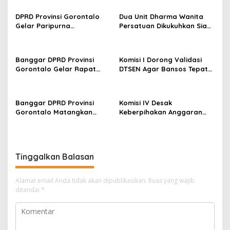
s
DPRD Provinsi Gorontalo
Dua Unit Dharma Wanita
i
Gelar Paripurna
Persatuan Dikukuhkan Siap
p
Penandatanganan Nota
Perkuat Peran Perempuan
Kesepakatan Perubahan
Dukung Kinerja ASN
o
KUA dan P-PPAS APBD 2026
Banggar DPRD Provinsi
Komisi I Dorong Validasi
s
Gorontalo Gelar Rapat
DTSEN Agar Bansos Tepat
Bersama Komisi Bahas
Sasaran
Rancangan APBD Induk
Tahun Anggaran 2027
Banggar DPRD Provinsi
Komisi IV Desak
Gorontalo Matangkan
Keberpihakan Anggaran
Pembahasan KUA-PPAS
untuk BPJS
APBD Perubahan Tahun
Ketenagakerjaan, dr. Sri
Anggaran 2026 Bersama
Darsianti Tuna: Jangan
TAPD
Biarkan Perlindungan
Tinggalkan Balasan
Pekerja Hanya Menjadi
Slogan
Alamat email Anda tidak akan dipublikasikan.
Ruas yang wajib
ditandai
*