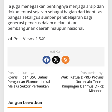
Ia juga menegaskan pentingnya menjaga arsip dan
dokumentasi sejarah sebagai bagian dari identitas
bangsa sekaligus sumber pembelajaran bagi
generasi penerus dalam melanjutkan
pembangunan daerah maupun nasional.
Post Views:
1,549
Ikuti Kami
N
Pos sebelumnya
Pos berikutnya
Komisi II dan BSG Bahas
Wakil Ketua DPRD Provinsi
a
Penguatan Ekonomi Lokal
Gorontalo Terima
v
Melalui Sektor Perbankan
Kunjungan Banmus DPRD
Minahasa
i
g
Jangan Lewatkan
a